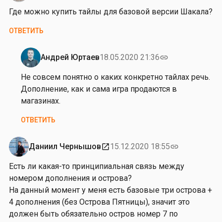
ы
Где можно купить тайлы для базовой версии Шакала?
в
у
ОТВЕТИТЬ
г
л
Андрей Юртаев
18.05.2020 21:36
link
у
Ответ
к
на
Не совсем понятно о каких конкретно тайлах речь.
л
от
Дополнение, как и сама игра продаются в
е
Р
магазинах.
т
о
ОТВЕТИТЬ
о
м
ч
а
е
н
Даниил Чернышов
15.12.2020 18:55
open_in_new
link
к
Б
Есть ли какая-то принципиальная связь между
у
о
номером дополнения и острова?
…
р
На данный момент у меня есть базовые три острова +
от
и
4 дополнения (без Острова Пятницы), значит это
Валентин
с
должен быть обязательно остров номер 7 по
о