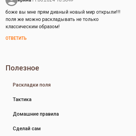
link
л
у
боже вы мне прям дивный новый мир открыли!!!
е
м
поля же можно раскладывать не только
м
а
классическим образом!
а
л
…
а
ОТВЕТИТЬ
от
л
Владимир
ь
Гаврилов
т
е
Полезное
р
н
Раскладки поля
а
т
Тактика
и
в
Домашние правила
н
у
Сделай сам
ю