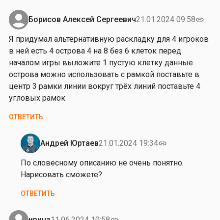
у
с
,
й
…
д
Борисов Алексей Сергеевич
21.01.2024 09:58
link
т
от
е
е
Я придумал альтернативную раскладку для 4 игроков
Владимир
й
.
в ней есть 4 острова 4 на 8 без 6 клеток перед
Гаврилов
с
С
началом игры выложите 1 пустую клетку данные
т
п
острова можно использовать с рамкой поставьте в
в
а
центр 3 рамки линии вокруг трёх линий поставьте 4
и
с
угловых рамок
т
и
е
ОТВЕТИТЬ
б
л
о
ь
з
Андрей Юртаев
21.01.2024 19:34
link
н
Ответ
а
о
на
По словесному описанию не очень понятно.
…
,
Я
Нарисовать сможете?
от
п
п
Андрей
ОТВЕТИТЬ
р
р
Юртаев
о
и
б
д
ирина
11.06.2024 10:58