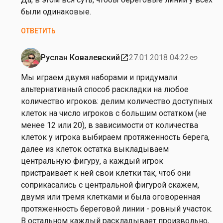
от
были одинаковые.
Н
ОТВЕТИТЬ
а
т
а
Руслан Ковалевский
27.01.2018 04:22
open_in_new
link
Ответ
ш
на
Мы играем двумя наборами и придумали
к
от
альтернативный способ раскладки на любое
а
Н
количество игроков: делим количество доступных
С
а
клеток на число игроков с большим остатком (не
а
т
менее 12 или 20), в зависимости от количества
в
а
клеток у игрока выбираем протяженность берега,
ч
ш
далее из клеток остатка выкладываем
е
к
центральную фигуру, а каждый игрок
н
а
пристраивает к ней свои клетки так, чтоб они
к
С
соприкасались с центральной фигурой скажем,
о
а
двумя или тремя клетками и была оговоренная
в
протяженность береговой линии - ровный участок.
ч
В остальном каждый раскладывает произвольно,