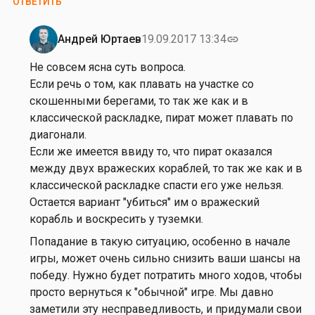
ОТВЕТИТЬ
Андрей Юртаев
19.09.2017 13:34
link
Ответ
на
Не совсем ясна суть вопроса.
от
Если речь о том, как плавать на участке со
Л
скошенными берегами, то так же как и в
е
классической раскладке, пират может плавать по
в
диагонали.
Д
Если же имеется ввиду то, что пират оказался
о
между двух вражеских кораблей, то так же как и в
б
классической раскладке спасти его уже нельзя.
р
Остается вариант "убиться" им о вражеский
ы
корабль и воскресить у туземки.
ш
Попадание в такую ситуацию, особенно в начале
и
игры, может очень сильно снизить ваши шансы на
н
победу. Нужно будет потратить много ходов, чтобы
просто вернуться к "обычной" игре. Мы давно
заметили эту несправедливость, и придумали свои