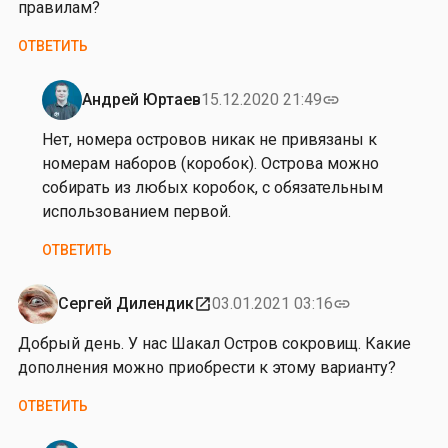
правилам?
в
ОТВЕТИТЬ
Андрей Юртаев
15.12.2020 21:49
link
Ответ
на
Нет, номера островов никак не привязаны к
от
номерам наборов (коробок). Острова можно
Д
собирать из любых коробок, с обязательным
а
использованием первой.
н
ОТВЕТИТЬ
и
и
л
Сергей Дилендик
03.01.2021 03:16
open_in_new
link
Ч
Добрый день. У нас Шакал Остров сокровищ. Какие
е
дополнения можно приобрести к этому варианту?
р
н
ОТВЕТИТЬ
ы
ш