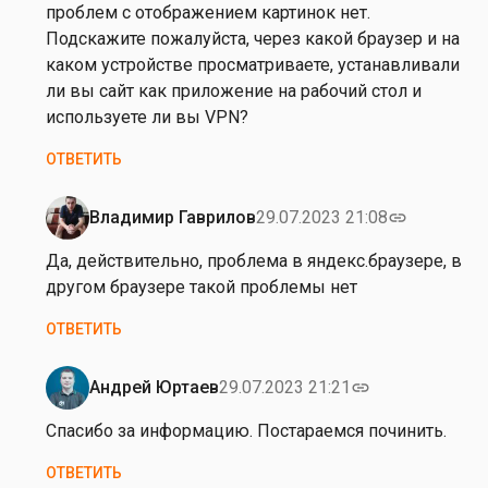
н
проблем с отображением картинок нет.
о
Подскажите пожалуйста, через какой браузер и на
г
каком устройстве просматриваете, устанавливали
о
ли вы сайт как приложение на рабочий стол и
к
используете ли вы VPN?
а
ОТВЕТИТЬ
р
т
и
Владимир Гаврилов
29.07.2023 21:08
link
Ответ
н
на
Да, действительно, проблема в яндекс.браузере, в
о
З
другом браузере такой проблемы нет
к
д
п
ОТВЕТИТЬ
р
р
а
о
в
Андрей Юртаев
29.07.2023 21:21
link
п
Ответ
с
а
на
Спасибо за информацию. Постараемся починить.
т
л
Д
в
ОТВЕТИТЬ
о
а