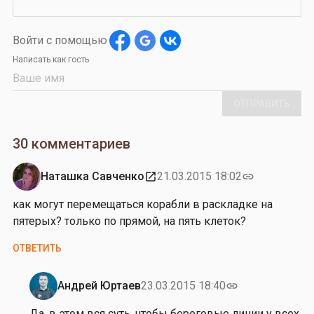
Войти с помощью
Написать как гость
ОТПРАВИТЬ
30 комментариев
Наташка Савченко
21.03.2015 18:02
open_in_new
link
как могут перемещаться корабли в раскладке на
пятерых? только по прямой, на пять клеток?
ОТВЕТИТЬ
Андрей Юртаев
23.03.2015 18:40
link
Ответ
на
Да, в этом вся суть, чтобы береговые линии у всех