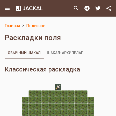
Перейти
menu
search
share
к
основному
содержанию
Главная
Полезное
Строка
Раскладки поля
навигации
ОБЫЧНЫЙ ШАКАЛ
ШАКАЛ: АРХИПЕЛАГ
Классическая раскладка