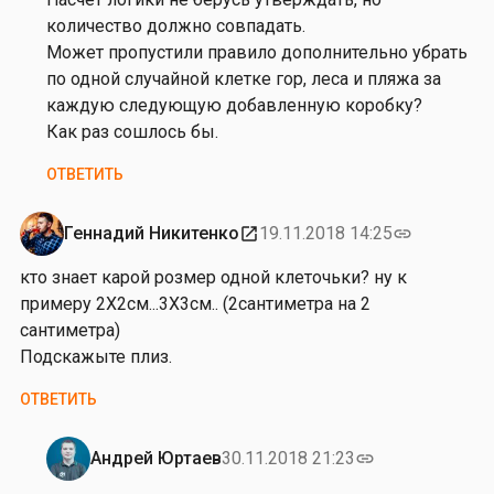
от
количество должно совпадать.
В
Может пропустили правило дополнительно убрать
л
по одной случайной клетке гор, леса и пляжа за
а
каждую следующую добавленную коробку?
д
Как раз сошлось бы.
и
ОТВЕТИТЬ
м
и
р
Геннадий Никитенко
19.11.2018 14:25
open_in_new
link
К
кто знает карой розмер одной клеточьки? ну к
р
примеру 2Х2см...3Х3см.. (2сантиметра на 2
о
сантиметра)
х
Подскажыте плиз.
и
н
ОТВЕТИТЬ
Андрей Юртаев
30.11.2018 21:23
link
Ответ