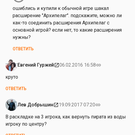
к
на
ошиблись и купили к обычной игре шакал
а
от
расширение "Архипелаг". подскажите, можно ли
С
Н
как-то соединить расширения Архипелаг с
а
а
основной игрой? если нет, то какие расширения
в
т
нужны?
ч
а
е
ОТВЕТИТЬ
ш
н
к
к
а
Евгений Гуржей
06.02.2016 16:58
open_in_new
link
о
С
круто
а
в
ОТВЕТИТЬ
ч
е
Лев Добрышин
19.09.2017 07:20
open_in_new
link
н
к
В раскладке на 3 игрока, как вернуть пирата из воды
о
игроку по центру?