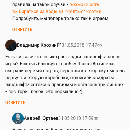
правила на такой случай -
возможность
выбираться из воды на "желтые" клетки
.
Попробуйте, мы теперь только так и играем.
ОТВЕТИТЬ
Владимир Крохин
31.05.2018 17:47
open_in_new
link
Есть ли какая-то логика раскладки ландашфта после
игры? Вскрыв базовую коробку
Шакал:Архипелаг
сыграли первый остров, перешли ко второму смешав
первую и вторую коробочки, отложили квадраты
ландшафта согласно правилам и осталось три лишних
- лес, горы, песок. Это нормально?)
ОТВЕТИТЬ
Андрей Юртаев
31.05.2018 17:59
link
Ответ
на
Насчет логики не берусь утверждать, но