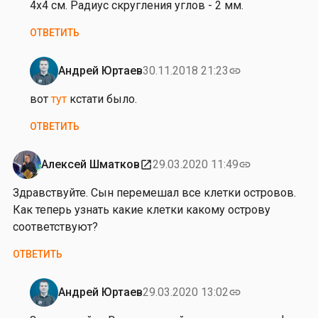
на
4x4 см. Радиус скругления углов - 2 мм.
от
ОТВЕТИТЬ
Г
е
н
Андрей Юртаев
30.11.2018 21:23
link
Ответ
н
на
вот
тут
кстати было.
а
от
д
ОТВЕТИТЬ
Г
и
е
й
н
Алексей Шматков
29.03.2020 11:49
open_in_new
link
Н
н
и
Здравствуйте. Сын перемешал все клетки островов.
а
к
Как теперь узнать какие клетки какому острову
д
и
соответствуют?
и
т
й
ОТВЕТИТЬ
е
Н
н
и
к
Андрей Юртаев
29.03.2020 13:02
link
к
Ответ
о
и
на