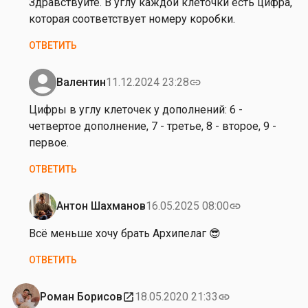
Здравствуйте. В углу каждой клеточки есть цифра,
т
от
которая соответствует номеру коробки.
е
А
ОТВЕТИТЬ
н
л
к
е
о
к
Валентин
11.12.2024 23:28
link
Ответ
с
на
Цифры в углу клеточек у дополнений: 6 -
е
от
четвертое дополнение, 7 - третье, 8 - второе, 9 -
й
Андрей
первое.
Ш
Юртаев
м
ОТВЕТИТЬ
а
т
Антон Шахманов
16.05.2025 08:00
link
к
Ответ
о
на
Всё меньше хочу брать Архипелаг 😎
в
Ц
ОТВЕТИТЬ
и
ф
р
Роман Борисов
18.05.2020 21:33
open_in_new
link