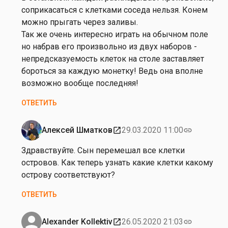
е
соприкасаться с клетками соседа нельзя. Конем
н
можно прыгать через заливы.
к
Так же очень интересно играть на обычном поле
о
но набрав его произвольно из двух наборов -
непредсказуемость клеток на столе заставляет
бороться за каждую монетку! Ведь она вполне
возможно вообще последняя!
ОТВЕТИТЬ
Алексей Шматков
29.03.2020 11:00
open_in_new
link
Ответ
на
Здравствуйте. Сын перемешал все клетки
от
островов. Как теперь узнать какие клетки какому
Н
острову соответствуют?
а
ОТВЕТИТЬ
т
а
ш
Alexander Kollektiv
26.05.2020 21:03
open_in_new
link
Ответ