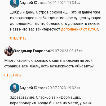
Андрей Юртаев
04.01.2021 11:34
link
о
Ответ
в
на
Добрый день. Остров сокровищ - это издание уже
от
включающее в себя единственное существующие
С
дополнение, так что больше его дополнить нечем.
е
Разве что вас заинтересуют
дополнения от клуба
.
р
ОТВЕТИТЬ
г
е
й
Владимир Гаврилов
29.07.2023 08:15
link
Д
Много картинок пропало с сайта, включая на этой
и
странице все. Жаль, есть возможность обновить?
л
е
ОТВЕТИТЬ
н
д
Андрей Юртаев
29.07.2023 19:32
link
и
Ответ
к
на
Здравствуйте. Спасибо за информацию,
М
перепроверил, вроде бы все на месте, у меня