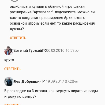
к
на
ошиблись и купили к обычной игре шакал
а
от
расширение "Архипелаг". подскажите, можно ли
С
Н
как-то соединить расширения Архипелаг с
а
а
основной игрой? если нет, то какие расширения
в
т
нужны?
ч
а
е
ОТВЕТИТЬ
ш
н
к
к
а
Евгений Гуржей
06.02.2016 16:58
open_in_new
link
о
С
круто
а
в
ОТВЕТИТЬ
ч
е
Лев Добрышин
19.09.2017 07:20
open_in_new
link
н
к
В раскладке на 3 игрока, как вернуть пирата из воды
о
игроку по центру?