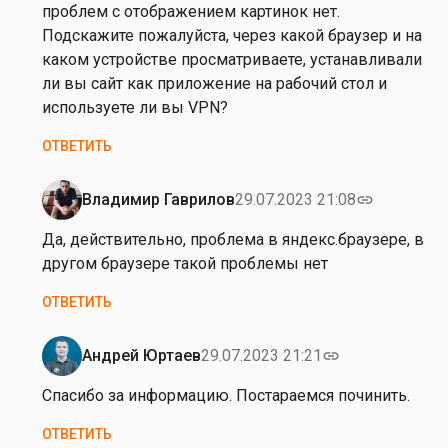
н
проблем с отображением картинок нет.
о
Подскажите пожалуйста, через какой браузер и на
г
каком устройстве просматриваете, устанавливали
о
ли вы сайт как приложение на рабочий стол и
к
используете ли вы VPN?
а
ОТВЕТИТЬ
р
т
и
Владимир Гаврилов
29.07.2023 21:08
link
Ответ
н
на
Да, действительно, проблема в яндекс.браузере, в
о
З
другом браузере такой проблемы нет
к
д
п
ОТВЕТИТЬ
р
р
а
о
в
Андрей Юртаев
29.07.2023 21:21
link
п
Ответ
с
а
на
Спасибо за информацию. Постараемся починить.
т
л
Д
в
ОТВЕТИТЬ
о
а