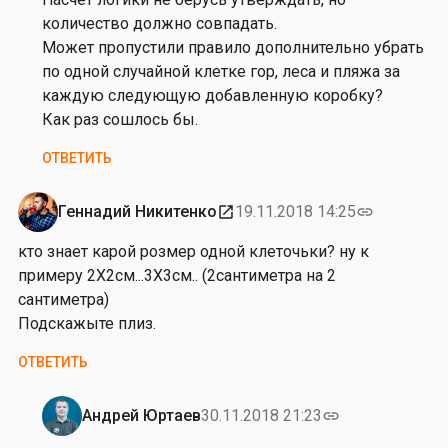
от
количество должно совпадать.
В
Может пропустили правило дополнительно убрать
л
по одной случайной клетке гор, леса и пляжа за
а
каждую следующую добавленную коробку?
д
Как раз сошлось бы.
и
ОТВЕТИТЬ
м
и
р
Геннадий Никитенко
19.11.2018 14:25
open_in_new
link
К
кто знает карой розмер одной клеточьки? ну к
р
примеру 2Х2см...3Х3см.. (2сантиметра на 2
о
сантиметра)
х
Подскажыте плиз.
и
н
ОТВЕТИТЬ
Андрей Юртаев
30.11.2018 21:23
link
Ответ