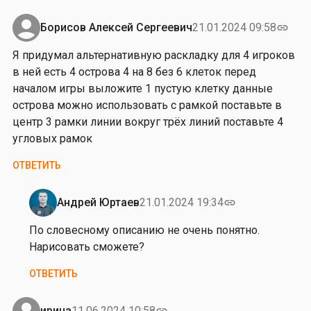
у
с
,
й
…
д
Борисов Алексей Сергеевич
21.01.2024 09:58
link
т
от
е
е
Я придумал альтернативную раскладку для 4 игроков
Владимир
й
.
в ней есть 4 острова 4 на 8 без 6 клеток перед
Гаврилов
с
С
началом игры выложите 1 пустую клетку данные
т
п
острова можно использовать с рамкой поставьте в
в
а
центр 3 рамки линии вокруг трёх линий поставьте 4
и
с
угловых рамок
т
и
е
ОТВЕТИТЬ
б
л
о
ь
з
Андрей Юртаев
21.01.2024 19:34
link
н
Ответ
а
о
на
По словесному описанию не очень понятно.
…
,
Я
Нарисовать сможете?
от
п
п
Андрей
ОТВЕТИТЬ
р
р
Юртаев
о
и
б
д
ирина
11.06.2024 10:58