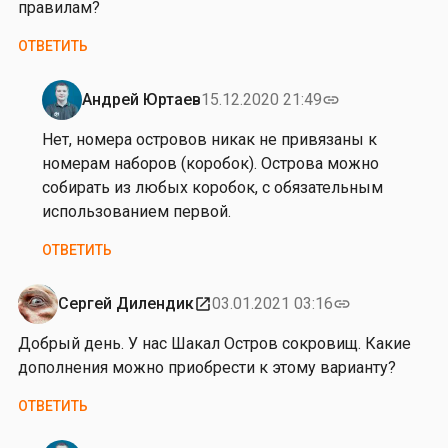
правилам?
в
ОТВЕТИТЬ
Андрей Юртаев
15.12.2020 21:49
link
Ответ
на
Нет, номера островов никак не привязаны к
от
номерам наборов (коробок). Острова можно
Д
собирать из любых коробок, с обязательным
а
использованием первой.
н
ОТВЕТИТЬ
и
и
л
Сергей Дилендик
03.01.2021 03:16
open_in_new
link
Ч
Добрый день. У нас Шакал Остров сокровищ. Какие
е
дополнения можно приобрести к этому варианту?
р
н
ОТВЕТИТЬ
ы
ш