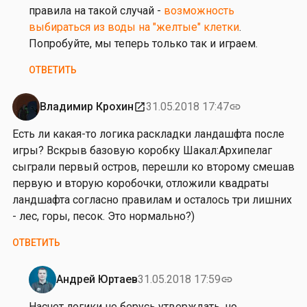
правила на такой случай -
возможность
выбираться из воды на "желтые" клетки
.
Попробуйте, мы теперь только так и играем.
ОТВЕТИТЬ
Владимир Крохин
31.05.2018 17:47
open_in_new
link
Есть ли какая-то логика раскладки ландашфта после
игры? Вскрыв базовую коробку
Шакал:Архипелаг
сыграли первый остров, перешли ко второму смешав
первую и вторую коробочки, отложили квадраты
ландшафта согласно правилам и осталось три лишних
- лес, горы, песок. Это нормально?)
ОТВЕТИТЬ
Андрей Юртаев
31.05.2018 17:59
link
Ответ
на
Насчет логики не берусь утверждать, но