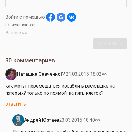
Войти с помощью
Написать как гость
ОТПРАВИТЬ
30 комментариев
Наташка Савченко
21.03.2015 18:02
open_in_new
link
как могут перемещаться корабли в раскладке на
пятерых? только по прямой, на пять клеток?
ОТВЕТИТЬ
Андрей Юртаев
23.03.2015 18:40
link
Ответ
на
Да, в этом вся суть, чтобы береговые линии у всех