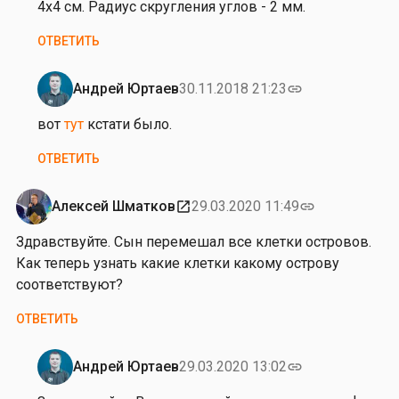
на
4x4 см. Радиус скругления углов - 2 мм.
от
ОТВЕТИТЬ
Г
е
н
Андрей Юртаев
30.11.2018 21:23
link
Ответ
н
на
вот
тут
кстати было.
а
от
д
ОТВЕТИТЬ
Г
и
е
й
н
Алексей Шматков
29.03.2020 11:49
open_in_new
link
Н
н
и
Здравствуйте. Сын перемешал все клетки островов.
а
к
Как теперь узнать какие клетки какому острову
д
и
соответствуют?
и
т
й
ОТВЕТИТЬ
е
Н
н
и
к
Андрей Юртаев
29.03.2020 13:02
link
к
Ответ
о
и
на