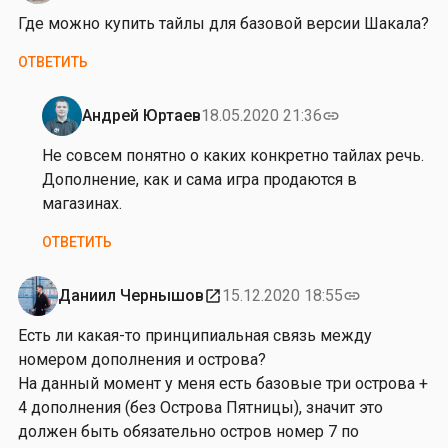
ы
Где можно купить тайлы для базовой версии Шакала?
в
у
ОТВЕТИТЬ
г
л
Андрей Юртаев
18.05.2020 21:36
link
у
Ответ
к
на
Не совсем понятно о каких конкретно тайлах речь.
л
от
Дополнение, как и сама игра продаются в
е
Р
магазинах.
т
о
ОТВЕТИТЬ
о
м
ч
а
е
н
Даниил Чернышов
15.12.2020 18:55
open_in_new
link
к
Б
Есть ли какая-то принципиальная связь между
у
о
номером дополнения и острова?
…
р
На данный момент у меня есть базовые три острова +
от
и
4 дополнения (без Острова Пятницы), значит это
Валентин
с
должен быть обязательно остров номер 7 по
о