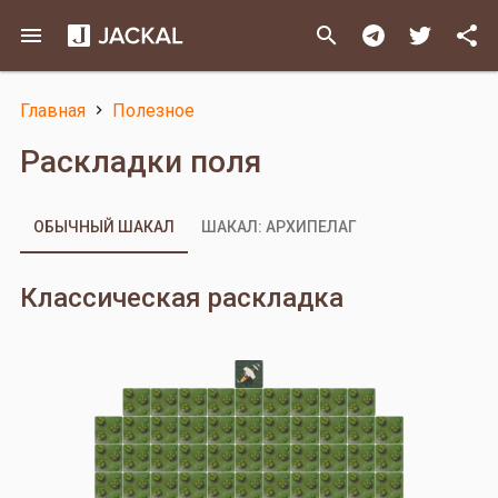
Перейти
menu
search
share
к
основному
содержанию
Главная
Полезное
Строка
Раскладки поля
навигации
ОБЫЧНЫЙ ШАКАЛ
ШАКАЛ: АРХИПЕЛАГ
Классическая раскладка