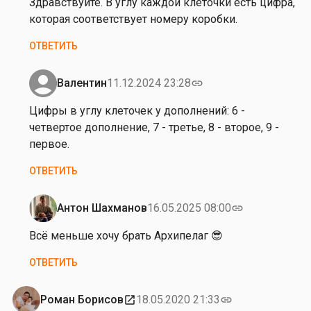
Здравствуйте. В углу каждой клеточки есть цифра,
т
от
которая соответствует номеру коробки.
е
А
ОТВЕТИТЬ
н
л
к
е
о
к
Валентин
11.12.2024 23:28
link
Ответ
с
на
Цифры в углу клеточек у дополнений: 6 -
е
от
четвертое дополнение, 7 - третье, 8 - второе, 9 -
й
Андрей
первое.
Ш
Юртаев
м
ОТВЕТИТЬ
а
т
Антон Шахманов
16.05.2025 08:00
link
к
Ответ
о
на
Всё меньше хочу брать Архипелаг 😎
в
Ц
ОТВЕТИТЬ
и
ф
р
Роман Борисов
18.05.2020 21:33
open_in_new
link