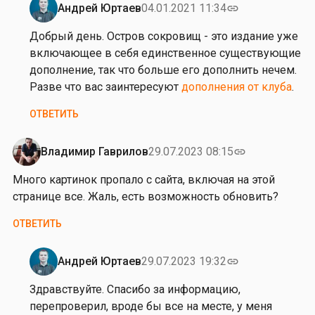
Андрей Юртаев
04.01.2021 11:34
link
о
Ответ
в
на
Добрый день. Остров сокровищ - это издание уже
от
включающее в себя единственное существующие
С
дополнение, так что больше его дополнить нечем.
е
Разве что вас заинтересуют
дополнения от клуба
.
р
ОТВЕТИТЬ
г
е
й
Владимир Гаврилов
29.07.2023 08:15
link
Д
Много картинок пропало с сайта, включая на этой
и
странице все. Жаль, есть возможность обновить?
л
е
ОТВЕТИТЬ
н
д
Андрей Юртаев
29.07.2023 19:32
link
и
Ответ
к
на
Здравствуйте. Спасибо за информацию,
М
перепроверил, вроде бы все на месте, у меня