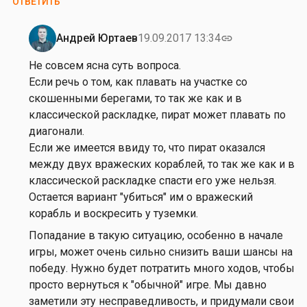
ОТВЕТИТЬ
Андрей Юртаев
19.09.2017 13:34
link
Ответ
на
Не совсем ясна суть вопроса.
от
Если речь о том, как плавать на участке со
Л
скошенными берегами, то так же как и в
е
классической раскладке, пират может плавать по
в
диагонали.
Д
Если же имеется ввиду то, что пират оказался
о
между двух вражеских кораблей, то так же как и в
б
классической раскладке спасти его уже нельзя.
р
Остается вариант "убиться" им о вражеский
ы
корабль и воскресить у туземки.
ш
Попадание в такую ситуацию, особенно в начале
и
игры, может очень сильно снизить ваши шансы на
н
победу. Нужно будет потратить много ходов, чтобы
просто вернуться к "обычной" игре. Мы давно
заметили эту несправедливость, и придумали свои