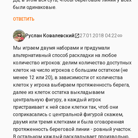
от
были одинаковые.
Н
ОТВЕТИТЬ
а
т
а
Руслан Ковалевский
27.01.2018 04:22
open_in_new
link
Ответ
ш
на
Мы играем двумя наборами и придумали
к
от
альтернативный способ раскладки на любое
а
Н
количество игроков: делим количество доступных
С
а
клеток на число игроков с большим остатком (не
а
т
менее 12 или 20), в зависимости от количества
в
а
клеток у игрока выбираем протяженность берега,
ч
ш
далее из клеток остатка выкладываем
е
к
центральную фигуру, а каждый игрок
н
а
пристраивает к ней свои клетки так, чтоб они
к
С
соприкасались с центральной фигурой скажем,
о
а
двумя или тремя клетками и была оговоренная
в
протяженность береговой линии - ровный участок.
ч
В остальном каждый раскладывает произвольно,