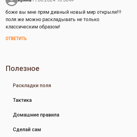
link
л
у
боже вы мне прям дивный новый мир открыли!!!
е
м
поля же можно раскладывать не только
м
а
классическим образом!
а
л
…
а
ОТВЕТИТЬ
от
л
Владимир
ь
Гаврилов
т
е
Полезное
р
н
Раскладки поля
а
т
Тактика
и
в
Домашние правила
н
у
Сделай сам
ю