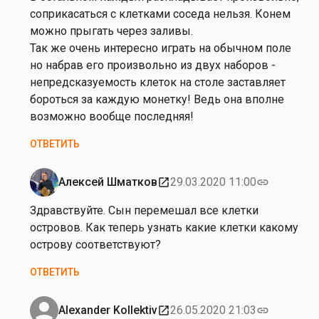
е
соприкасаться с клетками соседа нельзя. Конем
н
можно прыгать через заливы.
к
Так же очень интересно играть на обычном поле
о
но набрав его произвольно из двух наборов -
непредсказуемость клеток на столе заставляет
бороться за каждую монетку! Ведь она вполне
возможно вообще последняя!
ОТВЕТИТЬ
Алексей Шматков
29.03.2020 11:00
open_in_new
link
Ответ
на
Здравствуйте. Сын перемешал все клетки
от
островов. Как теперь узнать какие клетки какому
Н
острову соответствуют?
а
ОТВЕТИТЬ
т
а
ш
Alexander Kollektiv
26.05.2020 21:03
open_in_new
link
Ответ