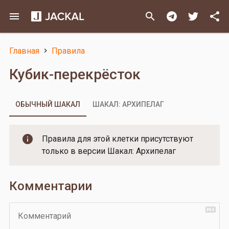
Перейти
menu
search
share
к
основному
содержанию
Главная
Правила
Строка
Кубик-перекрёсток
навигации
ОБЫЧНЫЙ ШАКАЛ
ШАКАЛ: АРХИПЕЛАГ
Правила для этой клетки присутствуют
только в версии Шакал: Архипелаг
Комментарии
Комментарий