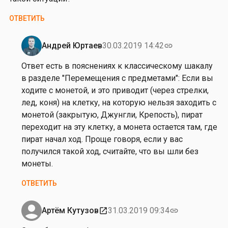
ОТВЕТИТЬ
Андрей Юртаев
30.03.2019 14:42
link
Ответ
на
Ответ есть в пояснениях к классическому шакалу
от
в разделе "Перемещения с предметами": Если вы
А
ходите с монетой, и это приводит (через стрелки,
р
лед, коня) на клетку, на которую нельзя заходить с
т
монетой (закрытую, Джунгли, Крепость), пират
ё
переходит на эту клетку, а монета остается там, где
м
пират начал ход. Проще говоря, если у вас
К
получился такой ход, считайте, что вы шли без
у
монеты.
т
ОТВЕТИТЬ
у
з
о
Артём Кутузов
31.03.2019 09:34
open_in_new
link
Ответ
в