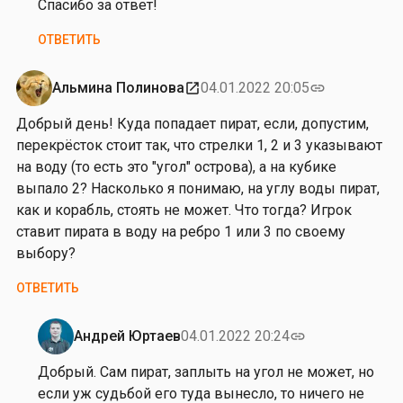
на
Спасибо за ответ!
от
ОТВЕТИТЬ
А
р
т
Альмина Полинова
04.01.2022 20:05
open_in_new
link
ё
Добрый день! Куда попадает пират, если, допустим,
м
перекрёсток стоит так, что стрелки 1, 2 и 3 указывают
К
на воду (то есть это "угол" острова), а на кубике
у
выпало 2? Насколько я понимаю, на углу воды пират,
т
как и корабль, стоять не может. Что тогда? Игрок
у
ставит пирата в воду на ребро 1 или 3 по своему
з
выбору?
о
в
ОТВЕТИТЬ
Андрей Юртаев
04.01.2022 20:24
link
Ответ
на
Добрый. Сам пират, заплыть на угол не может, но
от
если уж судьбой его туда вынесло, то ничего не