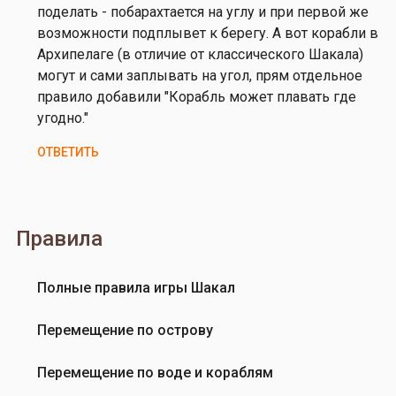
А
поделать - побарахтается на углу и при первой же
л
возможности подплывет к берегу. А вот корабли в
ь
Архипелаге (в отличие от классического Шакала)
м
могут и сами заплывать на угол, прям отдельное
и
правило добавили "Корабль может плавать где
н
угодно."
а
ОТВЕТИТЬ
П
о
л
и
Правила
н
о
в
Полные правила игры Шакал
а
Перемещение по острову
Перемещение по воде и кораблям