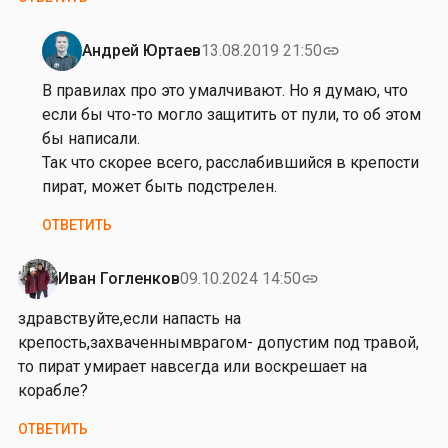
а
л
Андрей Юртаев
13.08.2019 21:50
link
е
Ответ
в
на
В правилах про это умалчивают. Но я думаю, что
с
от
если бы что-то могло защитить от пули, то об этом
к
А
бы написали.
и
р
Так что скорее всего, расслабившийся в крепости
й
т
пират, может быть подстрелен.
ё
ОТВЕТИТЬ
м
П
е
Иван Гогленков
09.10.2024 14:50
link
р
здравствуйте,если напасть на
в
крепость,захваченнымврагом- допустим под травой,
ы
то пират умирает навсегда или воскрешает на
х
корабле?
ОТВЕТИТЬ