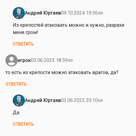
л
и
Андрей Юртаев
09.10.2024 19:36
link
н
Ответ
а
на
Из крепостей атаковать можно и нужно, разрази
п
и
меня гром!
а
з
ОТВЕТИТЬ
с
к
т
р
ь
е
игрок
03.06.2025 18:59
link
н
п
то есть из крепости можно атаковать врагов, да?
а
о
…
с
ОТВЕТИТЬ
от
т
Иван
и
Андрей Юртаев
03.06.2025 20:10
link
Гогленков
м
Ответ
о
на
Да.
ж
т
ОТВЕТИТЬ
н
о
о
е