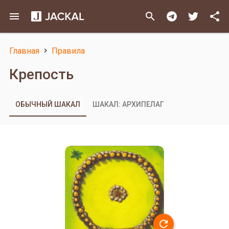
Перейти
menu
search
share
к
основному
содержанию
Главная
Правила
Строка
Крепость
навигации
ОБЫЧНЫЙ ШАКАЛ
ШАКАЛ: АРХИПЕЛАГ
refresh