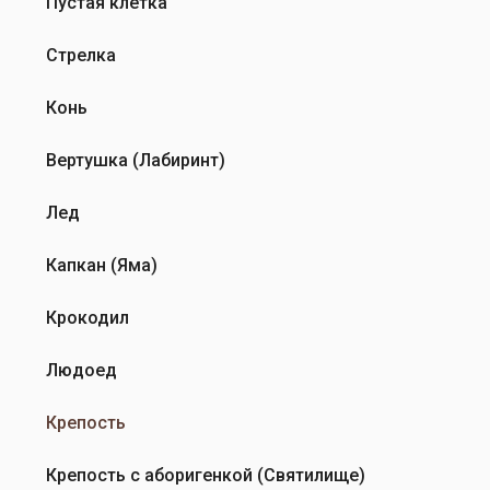
Пустая клетка
от
игрок
Стрелка
Конь
Вертушка (Лабиринт)
Лед
Капкан (Яма)
Крокодил
Людоед
Крепость
Крепость с аборигенкой (Святилище)