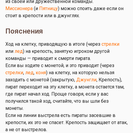
из своей или дружественной команды.
Миссионера
(и
Пятницу
) можно споить даже если он
стоит в крепости или в джунглях.
Пояснения
Ход на клетку, приводящую в итоге (через
стрелки
или
лед
) на крепость, занятую игроком другой
команды — приводит к смерти пирата.
Если вы ходите с монетой, и это приводит (через
стрелки
,
лед
,
коня
) на клетку, на которую нельзя
заходить с монетой (закрытую,
Джунгли
, Крепость),
пират переходит на эту клетку, а монета остается там,
где пират начал ход. Проще говоря, если у вас
получился такой ход, считайте, что вы шли без
монеты.
Если на линии выстрела есть пираты засевшие в
крепости, их это не спасет. Крепость защищает от атак,
а не от выстрелов.