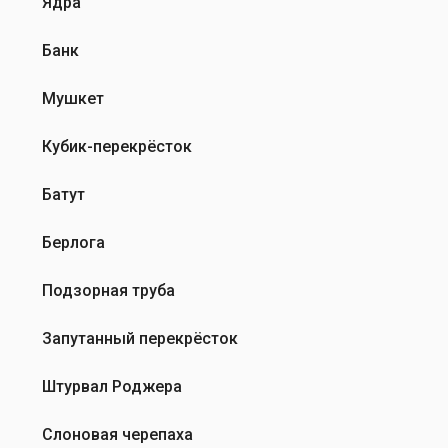
Ядра
Банк
Мушкет
Кубик-перекрёсток
Батут
Берлога
Подзорная труба
Запутанный перекрёсток
Штурвал Роджера
Слоновая черепаха