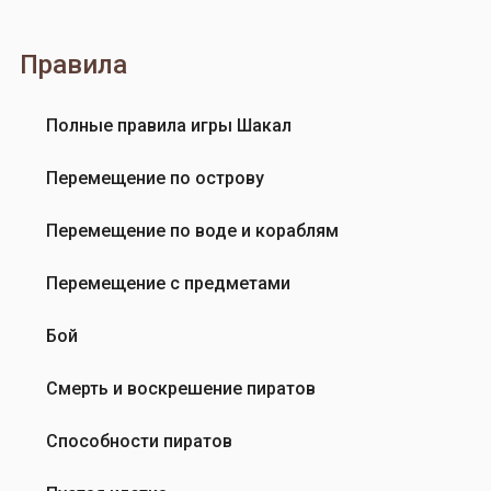
а
с
т
т
Правила
а
ь
к
и
о
з
Полные правила игры Шакал
в
к
а
р
Перемещение по острову
т
е
ь
п
Перемещение по воде и кораблям
?
о
…
с
Перемещение с предметами
от
т
Иван
и
Бой
Гогленков
м
о
Смерть и воскрешение пиратов
ж
н
Способности пиратов
о
…