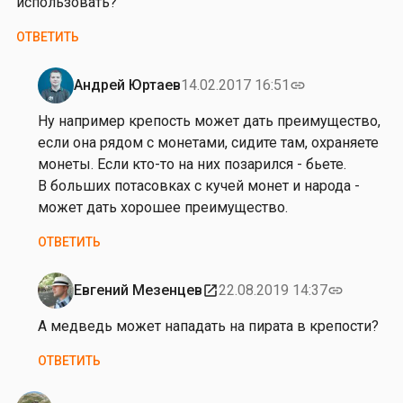
использовать?
ОТВЕТИТЬ
Андрей Юртаев
14.02.2017 16:51
link
Ответ
на
Ну например крепость может дать преимущество,
от
если она рядом с монетами, сидите там, охраняете
С
монеты. Если кто-то на них позарился - бьете.
е
В больших потасовках с кучей монет и народа -
р
может дать хорошее преимущество.
г
ОТВЕТИТЬ
е
й
П
Евгений Мезенцев
22.08.2019 14:37
open_in_new
link
Ответ
о
на
А медведь может нападать на пирата в крепости?
с
от
н
ОТВЕТИТЬ
С
ы
е
й