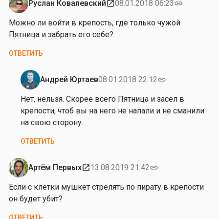
р
Руслан Ковалевский
08.01.2018 06:23
open_in_new
link
г
Можно ли войти в крепость, где только чужой
е
Пятница и забрать его себе?
й
П
ОТВЕТИТЬ
о
с
Андрей Юртаев
08.01.2018 22:12
link
н
Ответ
ы
на
Нет, нельзя. Скорее всего Пятница и засел в
й
от
крепости, чтоб вы на него не напали и не сманили
Р
на свою сторону.
у
ОТВЕТИТЬ
с
л
а
Артём Первых
13.08.2019 21:42
open_in_new
link
н
Если с клетки мушкет стрелять по пирату в крепости
К
он будет убит?
о
в
ОТВЕТИТЬ