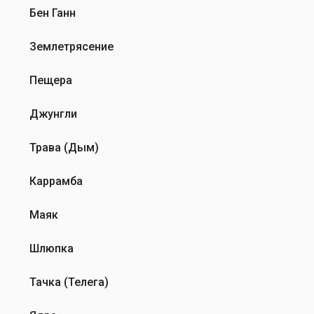
Бен Ганн
Землетрясение
Пещера
Джунгли
Трава (Дым)
Каррамба
Маяк
Шлюпка
Тачка (Телега)