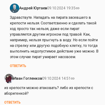
Андрей Юртаев
09.10.2024 19:35
link
Ответ
на
Здравствуте. Нападать на пирата засевшего в
з
крепости нельзя. Соответсвенно и сделать такой
д
ход просто так нельзя, даже если пират
р
управляется другим игроком под травой. Как,
а
например, нельзя прыгнуть в воду. Но если пойти
в
на стрелку или другую подобную клетку, то тогда
с
выполнить недопустимое действие уже можно. В
т
этом случае пират умирает насовсем.
в
ОТВЕТИТЬ
у
й
т
Иван Гогленков
09.10.2024 14:51
link
е
из крепости можно атаковать? либо из крепости с
,
аборигенкой?
е
с
ОТВЕТИТЬ