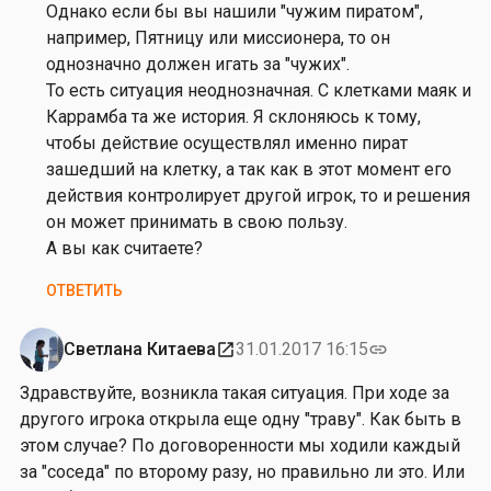
о
Однако если бы вы нашили "чужим пиратом",
р
например, Пятницу или миссионера, то он
и
однозначно должен игать за "чужих".
я
То есть ситуация неоднозначная. С клетками маяк и
М
Каррамба та же история. Я склоняюсь к тому,
и
чтобы действие осуществлял именно пират
ш
зашедший на клетку, а так как в этот момент его
е
действия контролирует другой игрок, то и решения
н
он может принимать в свою пользу.
и
А вы как считаете?
н
ОТВЕТИТЬ
а
Светлана Китаева
31.01.2017 16:15
open_in_new
link
Здравствуйте, возникла такая ситуация. При ходе за
другого игрока открыла еще одну "траву". Как быть в
этом случае? По договоренности мы ходили каждый
за "соседа" по второму разу, но правильно ли это. Или