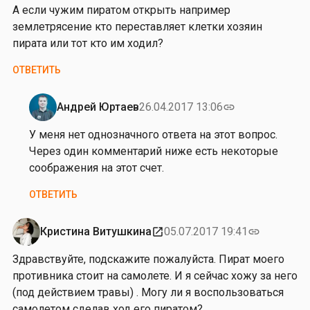
А если чужим пиратом открыть например
т
землетрясение кто переставляет клетки хозяин
а
пирата или тот кто им ходил?
е
в
ОТВЕТИТЬ
а
Андрей Юртаев
26.04.2017 13:06
link
Ответ
на
У меня нет однозначного ответа на этот вопрос.
от
Через один комментарий ниже есть некоторые
В
соображения на этот счет.
и
ОТВЕТИТЬ
т
а
л
Кристина Витушкина
05.07.2017 19:41
open_in_new
link
и
Здравствуйте, подскажите пожалуйста. Пират моего
й
противника стоит на самолете. И я сейчас хожу за него
А
(под действием травы) . Могу ли я воспользоваться
н
самолетом сделав ход его пиратом?