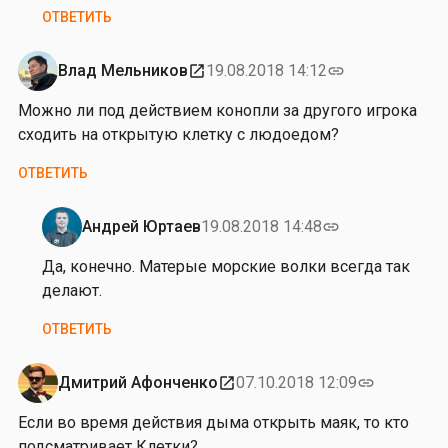
ОТВЕТИТЬ
т
у
р
Влад Мельников
19.08.2018 14:12
open_in_new
link
С
Можно ли под действием конопли за другого игрока
т
сходить на открытую клетку с людоедом?
р
а
ОТВЕТИТЬ
н
н
Андрей Юртаев
19.08.2018 14:48
link
и
Ответ
к
на
Да, конечно. Матерые морские волки всегда так
от
делают.
В
ОТВЕТИТЬ
л
а
д
Дмитрий Афонченко
07.10.2018 12:09
open_in_new
link
М
Если во время действия дыма открыть маяк, то кто
е
подсматривает Клетки?