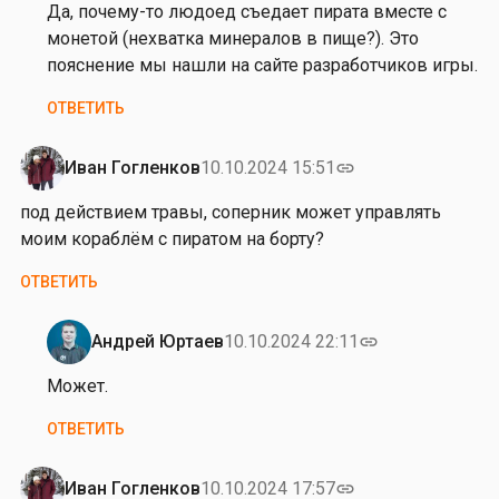
е
на
Да, почему-то людоед съедает пирата вместе с
й
з
монетой (нехватка минералов в пище?). Это
с
д
пояснение мы нашли на сайте разработчиков игры.
т
р
ОТВЕТИТЬ
в
а
и
в
е
с
Иван Гогленков
10.10.2024 15:51
link
м
т
под действием травы, соперник может управлять
…
в
моим кораблём с пиратом на борту?
от
у
Иван
й
ОТВЕТИТЬ
Гогленков
т
е
Андрей Юртаев
10.10.2024 22:11
link
,
Ответ
п
на
Может.
о
п
ОТВЕТИТЬ
д
о
д
д
е
д
Иван Гогленков
10.10.2024 17:57
link