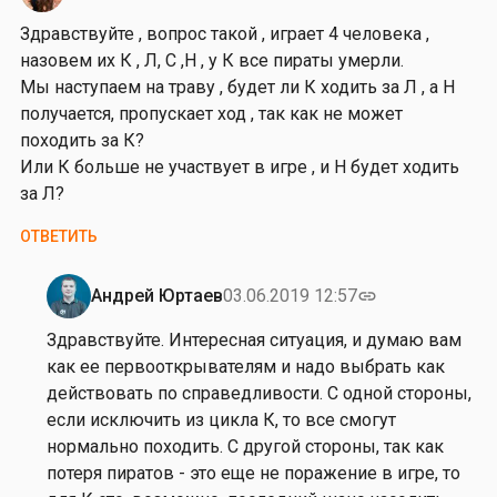
е
Здравствуйте , вопрос такой , играет 4 человека ,
н
назовем их К , Л, С ,Н , у К все пираты умерли.
к
Мы наступаем на траву , будет ли К ходить за Л , а Н
о
получается, пропускает ход , так как не может
походить за К?
Или К больше не участвует в игре , и Н будет ходить
за Л?
ОТВЕТИТЬ
Андрей Юртаев
03.06.2019 12:57
link
Ответ
на
Здравствуйте. Интересная ситуация, и думаю вам
от
как ее первооткрывателям и надо выбрать как
Л
действовать по справедливости. С одной стороны,
е
если исключить из цикла К, то все смогут
р
нормально походить. С другой стороны, так как
к
потеря пиратов - это еще не поражение в игре, то
а