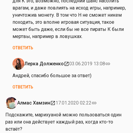
для К это, возможно, последний шанс насолить
Д
врагам, и даже повлиять на исход игры, например,
о
уничтожив монету. В том что Н не сможет никем
л
походить, это вполне игровая ситуация, такое
ж
может быть даже, если бы не все пираты К были
е
мертвы, например в ловушках.
н
ОТВЕТИТЬ
к
о
Лерка Долженко
03.06.2019 13:08
open_in_new
link
Ответ
на
Андрей, спасибо большое за ответ)
от
ОТВЕТИТЬ
Л
е
р
Алмас Хамзин
17.01.2020 02:22
open_in_new
link
к
Подскажите, марихуаной можно пользоваться один
а
раз или она действует каждый раз, когда кто-то
Д
встаёт?
о