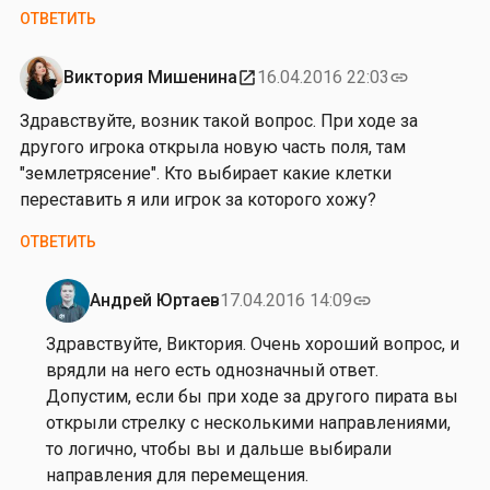
ОТВЕТИТЬ
Виктория Мишенина
16.04.2016 22:03
open_in_new
link
Здравствуйте, возник такой вопрос. При ходе за
другого игрока открыла новую часть поля, там
"землетрясение". Кто выбирает какие клетки
переставить я или игрок за которого хожу?
ОТВЕТИТЬ
Андрей Юртаев
17.04.2016 14:09
link
Ответ
на
Здравствуйте, Виктория. Очень хороший вопрос, и
от
врядли на него есть однозначный ответ.
В
Допустим, если бы при ходе за другого пирата вы
и
открыли стрелку с несколькими направлениями,
к
то логично, чтобы вы и дальше выбирали
т
направления для перемещения.