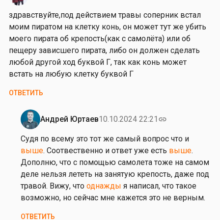
й
е
здравствуйте,под действием травы соперник встал
с
й
моим пиратом на клетку конь, он может тут же убить
т
с
моего пирата об крепость(как с самолёта) или об
в
т
пещеру зависшего пирата, либо он должен сделать
и
в
любой другой ход буквой Г, так как конь может
е
и
встать на любую клетку буквой Г
м
е
…
м
ОТВЕТИТЬ
от
т
Иван
р
Андрей Юртаев
10.10.2024 22:21
link
Гогленков
а
Ответ
в
на
Судя по всему это тот же самый вопрос что и
ы
з
выше
. Соотвественно и ответ уже есть
выше
.
,
д
Дополню, что с помощью самолета тоже на самом
…
р
деле нельзя лететь на занятую крепость, даже под
от
а
травой. Вижу, что
однажды
я написал, что такое
Иван
в
возможно, но сейчас мне кажется это не верным.
Гогленков
с
ОТВЕТИТЬ
т