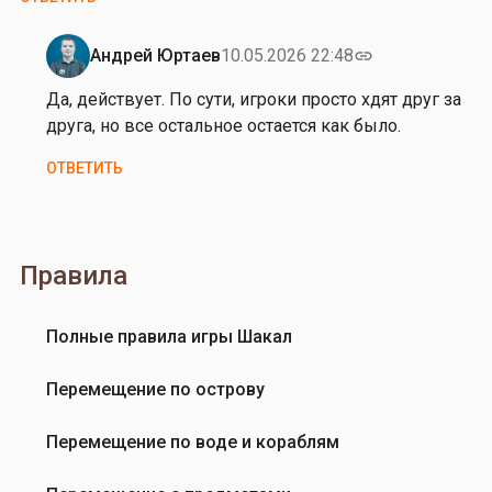
р
!
Андрей Юртаев
10.05.2026 22:48
link
М
Ответ
о
на
Да, действует. По сути, игроки просто хдят друг за
ж
З
друга, но все остальное остается как было.
е
д
ОТВЕТИТЬ
т
р
л
а
и
в
…
с
Правила
от
т
Олга
в
у
Полные правила игры Шакал
й
т
Перемещение по острову
е
!
Перемещение по воде и кораблям
А
д