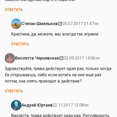
у
ф
ОТВЕТИТЬ
р
и
Степан Шмельков
05.07.2017 21:47
open_in_new
link
е
Ответ
в
на
Кристина, да, можете, мы всегда так играем
от
ОТВЕТИТЬ
К
р
и
Виолетта Чернявская
02.09.2017 14:06
open_in_new
link
с
Здравствуйте, трава действует один раз, только когда
т
Ее открываешь, либо если встать на неё ещё раз
и
потом, она опять приходит в действие?
н
а
ОТВЕТИТЬ
В
и
Андрей Юртаев
22.11.2017 13:08
link
т
Ответ
у
на
Виолетта, трава действует один раз. Регулярность