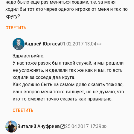
надо было еще раз меняться ходами, т.е. за меня
ходил бы тот кто через одного игрока от меня и так по
кругу?
ОТВЕТИТЬ
Андрей Юртаев
01.02.2017 13:04
link
Ответ
на
Здравствуйте.
от
У нас тоже разок был такой случай, и мы решили
С
не усложнять, и сделали так же как и вы, то есть
в
ходили за соседа два круга.
е
Как должно быть на самом деле сказать тяжело,
т
ваш вопрос меня тоже волнует, но не думаю, что
л
кто-то сможет точно сказать как правильно.
а
ОТВЕТИТЬ
н
а
К
Виталий Ануфриев
25.04.2017 17:39
open_in_new
link
и