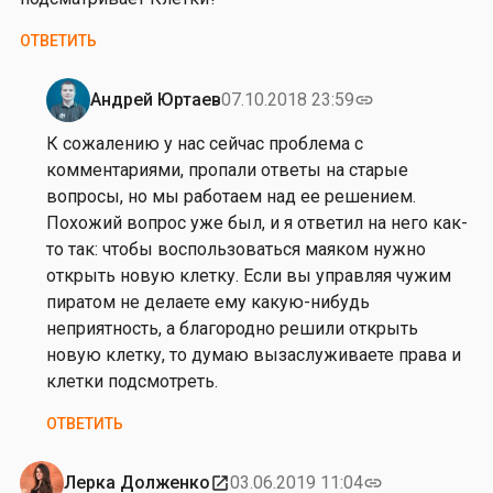
л
ь
ОТВЕТИТЬ
н
и
Андрей Юртаев
07.10.2018 23:59
link
к
Ответ
о
на
К сожалению у нас сейчас проблема с
в
от
комментариями, пропали ответы на старые
Д
вопросы, но мы работаем над ее решением.
м
Похожий вопрос уже был, и я ответил на него как-
и
то так: чтобы воспользоваться маяком нужно
т
открыть новую клетку. Если вы управляя чужим
р
пиратом не делаете ему какую-нибудь
и
неприятность, а благородно решили открыть
й
новую клетку, то думаю вызаслуживаете права и
А
клетки подсмотреть.
ф
ОТВЕТИТЬ
о
н
ч
Лерка Долженко
03.06.2019 11:04
open_in_new
link