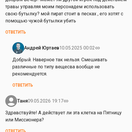
…
в
травы управляя моим персонадем использовать
от
у
свою бутылку? мой пират стоит в песках , его хотят с
Иван
й
помощью чужой бутылки убить
Гогленков
т
е
ОТВЕТИТЬ
,
п
Андрей Юртаев
10.05.2025 00:02
link
р
Ответ
и
на
Добрый. Наверное так нельзя. Смешивать
х
д
различные по типу вещесва вообще не
о
о
рекомендуется.
д
б
ОТВЕТИТЬ
е
р
з
ы
а
й
Таня
09.05.2026 19:17
link
…
в
Здравствуйте! А действует ли эта клетка на Пятницу
от
е
или Миссионера?
Гость
ч
е
ОТВЕТИТЬ