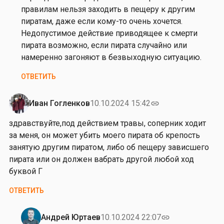
д
правилам нельзя заходить в пещеру к другим
р
пиратам, даже если кому-то очень хочется.
а
Недопустимое действие приводящее к смерти
в
пирата возможно, если пирата случайно или
с
намеренно загоняют в безвыходную ситуацию.
т
ОТВЕТИТЬ
в
у
й
Иван Гогленков
10.10.2024 15:42
link
т
здравствуйте,под действием травы, соперник ходит
е
за меня, он может убить моего пирата об крепость
,
занятую другим пиратом, либо об пещеру зависшего
у
пирата или он должен вабрать другой любой ход
н
буквой Г
а
с
ОТВЕТИТЬ
…
от
Андрей Юртаев
10.10.2024 22:07
link
Иван
Ответ