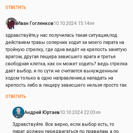
л
ОТВЕТИТЬ
ж
е
Иван Гогленков
10.10.2024 15:14
link
н
к
здравствуйте,у нас получилась такая ситуация,под
о
действием травы соперник ходит за моего пирата на
тройную стрелку, где одна ведёт на крепость занятую
врагом, другая пещера зависшего врага и третья
свободная клетка, как он может ходить? ведь стрелка
даёт выбор, и по сути не считается вынужденным
ходом только в одно направление,а нападать на
крепость либо в пещеру зависшего нельзя просто так
ОТВЕТИТЬ
Андрей Юртаев
10.10.2024 22:03
link
Ответ
на
Здравствуйте. Все верно, если выбор есть, то
з
пират должен передвигаться по правилам, а по