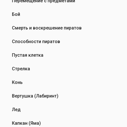
Перемещение с предметами
е
й
Бой
с
т
Смерть и воскрешение пиратов
в
у
Способности пиратов
е
т
Пустая клетка
л
и
Стрелка
…
от
Конь
Таня
Вертушка (Лабиринт)
Лед
Капкан (Яма)