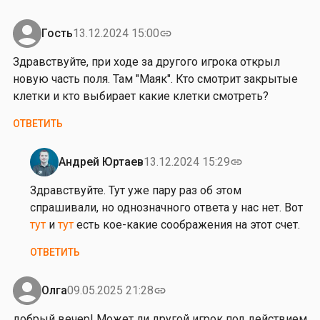
в
у
Гость
13.12.2024 15:00
link
й
Здравствуйте, при ходе за другого игрока открыл
т
новую часть поля. Там "Маяк". Кто смотрит закрытые
е
клетки и кто выбирает какие клетки смотреть?
,
п
ОТВЕТИТЬ
о
д
Андрей Юртаев
13.12.2024 15:29
link
д
Ответ
е
на
Здравствуйте. Тут уже пару раз об этом
й
З
спрашивали, но однозначного ответа у нас нет. Вот
с
д
тут
и
тут
есть кое-какие соображения на этот счет.
т
р
ОТВЕТИТЬ
в
а
и
в
е
с
Олга
09.05.2025 21:28
link
м
т
добрый вечер! Может ли другой игрок под действием