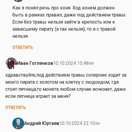
Гогленков
на
Как я понял речь про коня. Ход конем должен
з
быть в рамках правил, даже под действием травы.
д
Если без травы нельзя зайти в крепость или к
р
зависшему пирату (а так нельзя), то и с травой
а
нельзя.
в
ОТВЕТИТЬ
с
т
в
Иван Гогленков
10.10.2024 15:48
link
у
здравствуйте,под действием травы соперник ходит за
й
моего пирата с золотом на клетку с людоедом, где
т
стоит пятница,то монета любом случае исчезает, даже
е
если пятница играет за меня?
,
п
ОТВЕТИТЬ
о
д
Андрей Юртаев
10.10.2024 22:10
link
д
Ответ