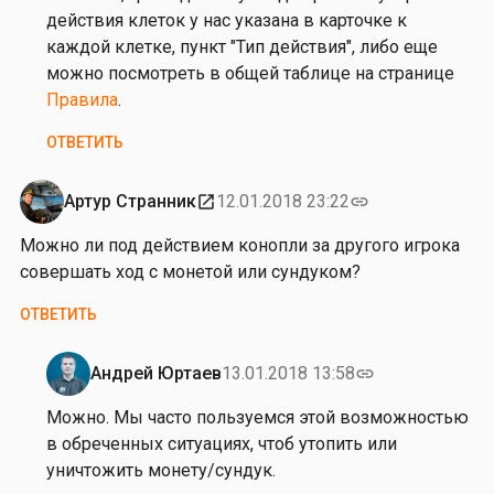
ш
от
действия клеток у нас указана в карточке к
к
В
каждой клетке, пункт "Тип действия", либо еще
и
и
можно посмотреть в общей таблице на странице
н
о
Правила
.
а
л
ОТВЕТИТЬ
е
т
т
Артур Странник
12.01.2018 23:22
open_in_new
link
а
Можно ли под действием конопли за другого игрока
Ч
совершать ход с монетой или сундуком?
е
р
ОТВЕТИТЬ
н
я
Андрей Юртаев
13.01.2018 13:58
link
в
Ответ
с
на
Можно. Мы часто пользуемся этой возможностью
к
от
в обреченных ситуациях, чтоб утопить или
а
А
уничтожить монету/сундук.
я
р