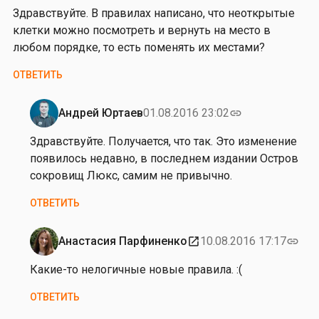
Здравствуйте. В правилах написано, что неоткрытые
клетки можно посмотреть и вернуть на место в
любом порядке, то есть поменять их местами?
ОТВЕТИТЬ
Андрей Юртаев
01.08.2016 23:02
link
Ответ
на
Здравствуйте. Получается, что так. Это изменение
от
появилось недавно, в последнем издании Остров
А
сокровищ Люкс, самим не привычно.
н
ОТВЕТИТЬ
н
а
С
Анастасия Парфиненко
10.08.2016 17:17
open_in_new
link
Ответ
у
на
Какие-то нелогичные новые правила. :(
т
от
о
ОТВЕТИТЬ
А
р
н