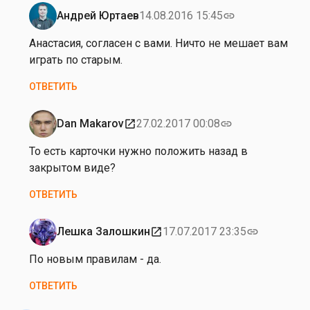
м
н
Андрей Юртаев
14.08.2016 15:45
link
и
Ответ
а
н
на
Анастасия, согласен с вами. Ничто не мешает вам
С
а
от
играть по старым.
у
А
т
ОТВЕТИТЬ
н
о
н
р
а
Dan Makarov
27.02.2017 00:08
open_in_new
link
м
Ответ
С
и
на
То есть карточки нужно положить назад в
у
н
от
закрытом виде?
т
а
А
о
ОТВЕТИТЬ
н
р
н
м
а
Лешка Залошкин
17.07.2017 23:35
open_in_new
link
и
Ответ
С
н
на
По новым правилам - да.
у
а
от
т
ОТВЕТИТЬ
А
о
н