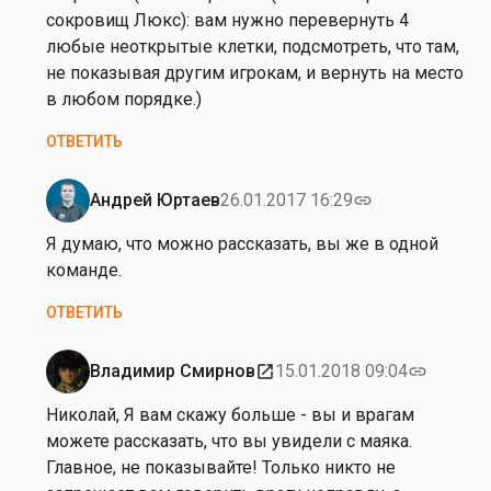
И
Н
сокровищ Люкс): вам нужно перевернуть 4
л
и
любые неоткрытые клетки, подсмотреть, что там,
л
к
не показывая другим игрокам, и вернуть на место
а
о
в любом порядке.)
р
л
и
ОТВЕТИТЬ
а
о
й
н
И
Андрей Юртаев
26.01.2017 16:29
link
о
Ответ
л
в
на
Я думаю, что можно рассказать, вы же в одной
л
от
команде.
а
Н
р
ОТВЕТИТЬ
и
и
к
о
о
Владимир Смирнов
15.01.2018 09:04
open_in_new
link
н
Ответ
л
о
на
Николай, Я вам скажу больше - вы и врагам
а
в
от
можете рассказать, что вы увидели с маяка.
й
Н
Главное, не показывайте! Только никто не
И
и