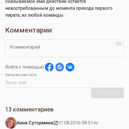
оказываемое ими действие остается
невостребованным до момента прихода первого
пирата, из любой команды.
Комментарии
Комментарий
Войти с помощью
Написать как гость
ОТПРАВИТЬ
13 комментариев
Анна Сутормина
01.08.2016 08:51
open_in_new
link