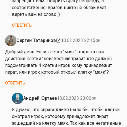
запрещает вам говорить врагу неправду, а,
л
к
соответственно, врагов никто не обязывает
л
о
верить вам на слово :)
а
л
р
ОТВЕТИТЬ
а
и
й
о
И
Сергей Татаринов
10.02.2023 22:15
open_in_new
link
н
л
о
Добрый день. Если клетка "маяк" открыта при
л
в
действии клетки "неизвестная трава", кто должен
а
подсматривать 4 клетки игрок кому принадлежит
р
пират, или игрок который открыл клетку "маяк"?
и
о
ОТВЕТИТЬ
н
о
Андрей Юртаев
10.02.2023 23:00
link
в
Ответ
на
Я думаю, что справедливо было бы, чтобы клетки
от
смотрел игрок, которому принадлежит пират
С
зашедший на клетку маяк. Так как все негативные