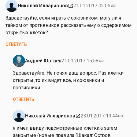
р
н
Николай Илларионов
21.01.2017 02:05
open_in_new
link
м
а
и
Здравствуйте, если играть с союзником, могу ли я
С
н
тайком от противников рассказать ему о содержимом
у
а
открытых клеток?
т
о
ОТВЕТИТЬ
р
м
Андрей Юртаев
21.01.2017 15:58
link
и
Ответ
н
на
Здравствуйте. Не понял ваш вопрос. Раз клетки
а
от
открыты ,то их видят все, и союзники и
Н
противники.
и
ОТВЕТИТЬ
к
о
л
Николай Илларионов
23.01.2017 19:44
open_in_new
link
Ответ
а
на
я имел ввиду подсмотренные клетки,а затем
й
от
закрытые (новые правила (Шакал: Остров