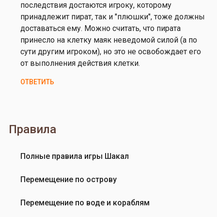
е
последствия достаются игроку, которому
р
принадлежит пират, так и "плюшки", тоже должны
г
доставаться ему. Можно считать, что пирата
е
принесло на клетку маяк неведомой силой (а по
й
сути другим игроком), но это не освобождает его
Т
от выполнения действия клетки.
а
ОТВЕТИТЬ
т
а
р
и
Правила
н
о
в
Полные правила игры Шакал
Перемещение по острову
Перемещение по воде и кораблям