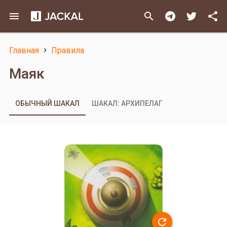
Перейти
menu
search
share
к
основному
содержанию
Главная
Правила
Строка
Маяк
навигации
ОБЫЧНЫЙ ШАКАЛ
ШАКАЛ: АРХИПЕЛАГ
refresh