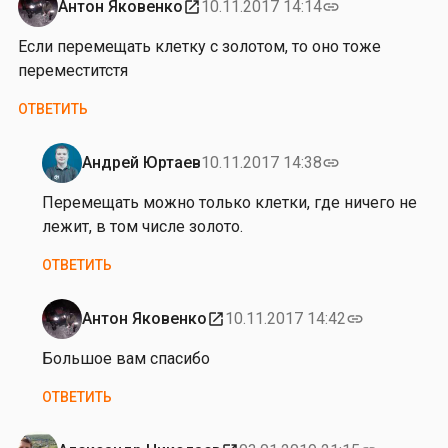
а
Антон Яковенко
10.11.2017 14:14
open_in_new
link
а
р
Если перемещать клетку с золотом, то оно тоже
л
переместитстя
а
м
ОТВЕТИТЬ
о
в
Андрей Юртаев
10.11.2017 14:38
link
а
Ответ
на
Перемещать можно только клетки, где ничего не
от
лежит, в том числе золото.
А
ОТВЕТИТЬ
н
т
о
Антон Яковенко
10.11.2017 14:42
open_in_new
link
Ответ
н
на
Большое вам спасибо
Я
от
к
ОТВЕТИТЬ
А
о
н
в