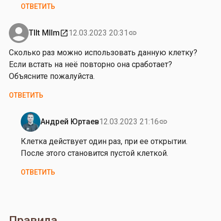
ОТВЕТИТЬ
с
М
е
Tllt Mllm
12.03.2023 20:31
open_in_new
link
л
Сколько раз можно использовать данную клетку?
ь
Если встать на неё повторно она сработает?
н
Объясните пожалуйста.
и
к
ОТВЕТИТЬ
о
в
Андрей Юртаев
12.03.2023 21:16
link
Ответ
на
Клетка действует один раз, при ее открытии.
от
После этого становится пустой клеткой.
T
ОТВЕТИТЬ
l
l
t
M
Правила