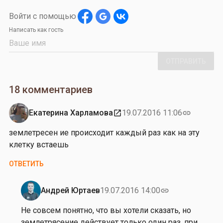
Войти с помощью
Написать как гость
ОТПРАВИТЬ
18 комментариев
Екатерина Харламова
19.07.2016 11:06
open_in_new
link
землетресен ие происходит каждый раз как на эту
клетку встаешь
ОТВЕТИТЬ
Андрей Юртаев
19.07.2016 14:00
link
Ответ
на
Не совсем понятно, что вы хотели сказать, но
от
землетрясение действует только один раз, при