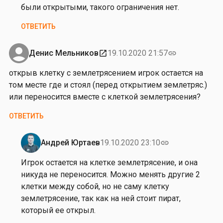
л
были открытыми, такого ограничения нет.
е
ОТВЕТИТЬ
к
с
а
Денис Мельников
19.10.2020 21:57
open_in_new
link
н
открыв клетку с землетрясением игрок остается на
д
том месте где и стоял (перед открытием землетряс.)
р
или переносится вместе с клеткой землетрясения?
Н
и
ОТВЕТИТЬ
к
о
Андрей Юртаев
19.10.2020 23:10
link
л
Ответ
а
на
Игрок остается на клетке землетрясение, и она
е
от
никуда не переносится. Можно менять другие 2
в
Д
клетки между собой, но не саму клетку
е
землетрясение, так как на ней стоит пират,
н
который ее открыл.
и