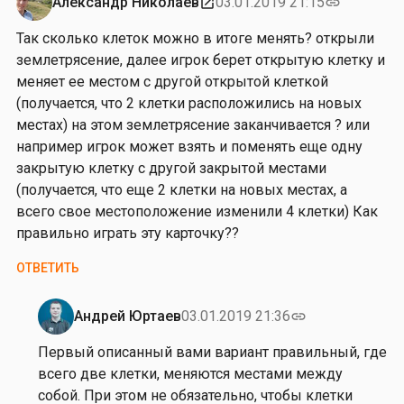
т
Александр Николаев
03.01.2019 21:15
open_in_new
link
е
о
н
Так сколько клеток можно в итоге менять? открыли
н
к
землетрясение, далее игрок берет открытую клетку и
Я
о
меняет ее местом с другой открытой клеткой
к
(получается, что 2 клетки расположились на новых
о
местах) на этом землетрясение заканчивается ? или
в
например игрок может взять и поменять еще одну
е
закрытую клетку с другой закрытой местами
н
(получается, что еще 2 клетки на новых местах, а
к
всего свое местоположение изменили 4 клетки) Как
о
правильно играть эту карточку??
ОТВЕТИТЬ
Андрей Юртаев
03.01.2019 21:36
link
Ответ
на
Первый описанный вами вариант правильный, где
от
всего две клетки, меняются местами между
А
собой. При этом не обязательно, чтобы клетки