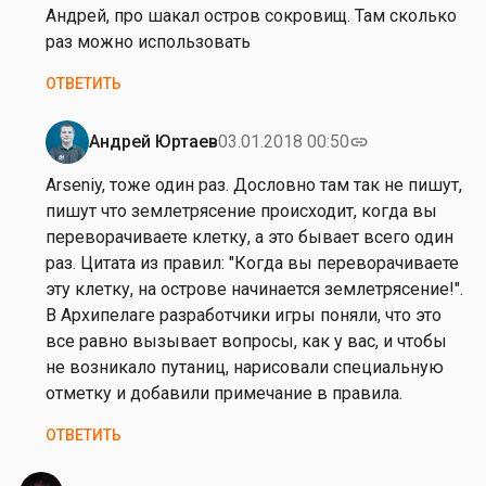
а
на
Андрей, про шакал остров сокровищ. Там сколько
в
р
р
от
раз можно использовать
а
и
л
Е
н
ОТВЕТИТЬ
а
к
а
м
а
Х
о
т
Андрей Юртаев
03.01.2018 00:50
link
а
Ответ
в
е
р
на
Arseniy, тоже один раз. Дословно там так не пишут,
а
р
л
от
пишут что землетрясение происходит, когда вы
и
а
Е
переворачиваете клетку, а это бывает всего один
н
м
к
раз. Цитата из правил: "Когда вы переворачиваете
а
о
а
эту клетку, на острове начинается землетрясение!".
Х
в
т
В Архипелаге разработчики игры поняли, что это
а
а
е
все равно вызывает вопросы, как у вас, и чтобы
р
р
не возникало путаниц, нарисовали специальную
л
и
отметку и добавили примечание в правила.
а
н
м
ОТВЕТИТЬ
а
о
Х
в