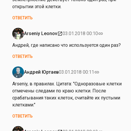
Е
открытии этой клетки.
к
ОТВЕТИТЬ
а
т
е
Arseniy Leonov
03.01.2018 00:10
open_in_new
link
Ответ
р
на
Андрей, где написано что используется один раз?
и
от
н
ОТВЕТИТЬ
Е
а
к
Х
а
Андрей Юртаев
03.01.2018 00:11
link
а
Ответ
т
р
на
Arseniy, в правилах. Цитата: "Одноразовые клетки
е
л
от
отмечены следами по краю клетки. После
р
а
Е
срабатывания таких клеток, считайте их пустыми
и
м
к
клетками."
н
о
а
а
ОТВЕТИТЬ
в
т
Х
а
е
а