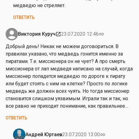
от
а
и
медведю не стреляет.
Лео
к
я
ОТВЕТИТЬ
т
Н
а
и
к
к
Виктория Куруч
23.07.2020 12:46
open_in_new
link
и
о
Добрый день! Никак не можем договориться. В
е
л
правилах указано, что медведь гонится именно за
…
а
пиратами. Т.е. миссионера он не чует? А про смерть
от
у
миссионера от лап медведя написано на случай, когда
Андрей
миссионер попадется медведю по дороге к пирату
Юртаев
или будет стоять с ним на клетке? Просто по логике
медведь же должен всех чуять. Но тогда миссионер
становится слишком уязвимым. Играли так и так, но
все равно не приходит понимание, как правильнее...
ОТВЕТИТЬ
Андрей Юртаев
23.07.2020 13:00
link
Ответ