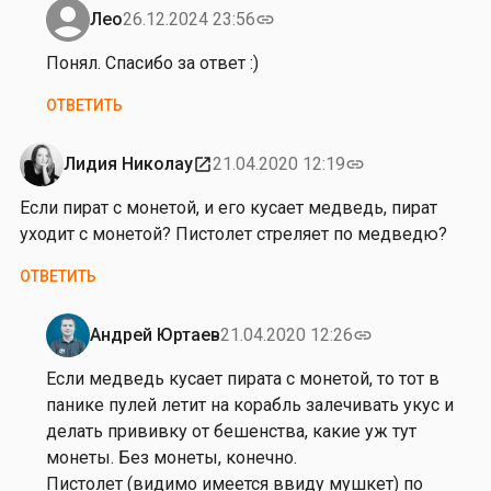
в
е
Лео
26.12.2024 23:56
link
е
Ответ
с
ч
на
Понял. Спасибо за ответ :)
р
е
Д
а
ОТВЕТИТЬ
р
о
з
.
б
у
С
р
Лидия Николау
21.04.2020 12:19
open_in_new
link
з
е
ы
а
Если пират с монетой, и его кусает медведь, пират
й
й
п
уходит с монетой? Пистолет стреляет по медведю?
ч
в
о
а
е
ОТВЕТИТЬ
в
с
ч
т
…
е
о
Андрей Юртаев
21.04.2020 12:26
link
от
р
Ответ
р
Лео
.
на
Если медведь кусает пирата с монетой, то тот в
н
Т
от
панике пулей летит на корабль залечивать укус и
ы
а
Л
делать прививку от бешенства, какие уж тут
й
к
и
монеты. Без монеты, конечно.
…
к
д
Пистолет (видимо имеется ввиду мушкет) по