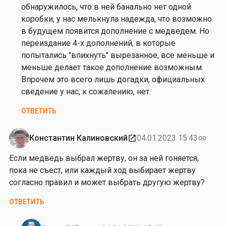
Н
обнаружилось, что в ней банально нет одной
и
коробки, у нас мелькнула надежда, что возможно
к
в будущем появится дополнение с медведем. Но
о
переиздание 4-х дополнений, в которые
л
попытались "впихнуть" вырезанное, все меньше и
а
меньше делает такое дополнение возможным.
й
Впрочем это всего лишь догадки, официальных
К
сведение у нас, к сожалению, нет.
л
ОТВЕТИТЬ
и
м
ц
Константин Калиновский
04.01.2023 15:43
open_in_new
link
е
Если медведь выбрал жертву, он за ней гоняется,
в
пока не съест, или каждый ход выбирает жертву
согласно правил и может выбрать другую жертву?
ОТВЕТИТЬ