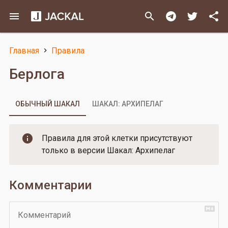
Перейти
menu
search
share
к
основному
содержанию
Главная
Правила
Строка
Берлога
навигации
ОБЫЧНЫЙ ШАКАЛ
ШАКАЛ: АРХИПЕЛАГ
Правила для этой клетки присутствуют
только в версии Шакал: Архипелаг
Комментарии
Комментарий