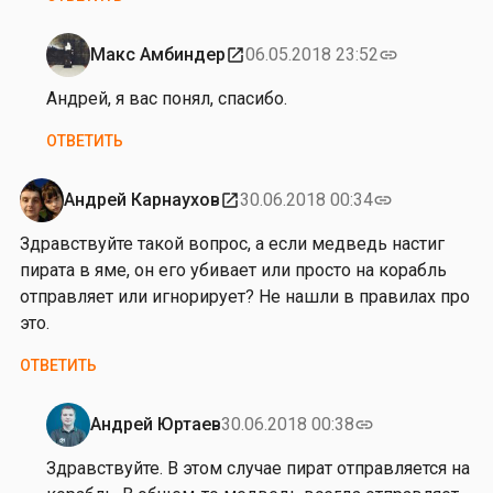
р
Макс Амбиндер
06.05.2018 23:52
open_in_new
link
Ответ
на
Андрей, я вас понял, спасибо.
от
ОТВЕТИТЬ
М
а
к
Андрей Карнаухов
30.06.2018 00:34
open_in_new
link
с
Здравствуйте такой вопрос, а если медведь настиг
А
пирата в яме, он его убивает или просто на корабль
м
отправляет или игнорирует? Не нашли в правилах про
б
это.
и
н
ОТВЕТИТЬ
д
е
Андрей Юртаев
30.06.2018 00:38
link
р
Ответ
на
Здравствуйте. В этом случае пират отправляется на
от