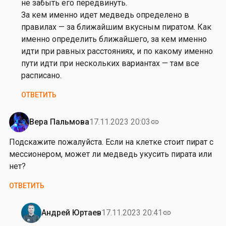
р
не забыть его передвинуть.
а
За кем именно идет медведь определено в
в
правилах — за ближайшим вкусным пиратом. Как
с
именно определить ближайшего, за кем именно
т
идти при равных расстояниях, и по какому именно
в
пути идти при нескольких вариантах — там все
у
расписано.
й
ОТВЕТИТЬ
т
е
.
Вера Пальмова
17.11.2023 20:03
link
К
Подскажите пожалуйста. Если на клетке стоит пират с
т
мессионером, может ли медведь укусить пирата или
о
нет?
и
з
ОТВЕТИТЬ
и
г
Андрей Юртаев
17.11.2023 20:41
link
р
Ответ