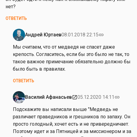
нет?
ОТВЕТИТЬ
Андрей Юртаев
08.01.2018 22:15
link
Ответ
на
Мы считаем, что от медведя не спасет даже
от
крепость. Согласитесь, если бы это было не так, то
П
такое важное примечание обязательно должно бы
о
было быть в правилах.
л
ОТВЕТИТЬ
и
н
а
Василий Афанасьев
05.12.2020 14:11
open_in_new
link
Ответ
С
на
Подскажите вы написали выше "Медведь не
т
от
различает праведников и грешников по запаху. Он
у
П
просто голодный, хочет есть и не привередничает.
п
о
Поэтому идет и за Пятницей и за миссионером и за
а