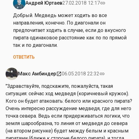
Андрей Юртаев
27.02.2018 12:17
link
а
Ответ
ч
на
Добрый. Медведь может ходить во все
у
от
направления, конечно. По диагонали он
к
А
предпочитает ходить в случае, если до вкусного
н
пирата одинаковое расстояние как по по прямой
а
так и по диагонали.
с
ОТВЕТИТЬ
т
а
с
Макс Амбиндер
06.05.2018 22:32
open_in_new
link
и
"Здравствуйте, подскажите, пожалуйста, такая
я
ситуация: сейчас ход медведя (коричневый кружок).
О
Кого он будет атаковать: белого или красного пирата?
р
Очень интересно рассуждение медведя, где для него
л
точка севера. Ведь если придерживаться логики, что
о
земля шарообразна, то линия от медведя до севера
в
(на втором рисунке) будет между белым и красным
а
пиратами (ближе к стороне белого пирата), и тогда