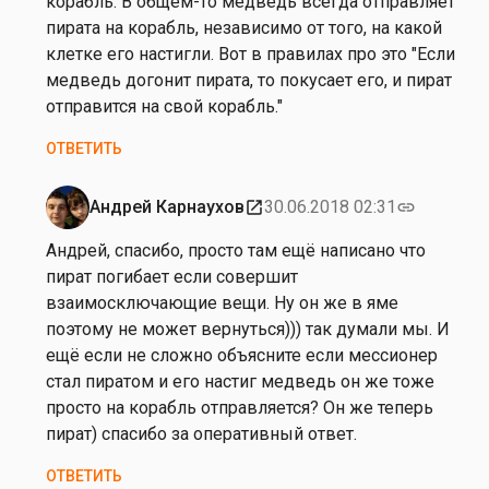
корабль. В общем-то медведь всегда отправляет
А
пирата на корабль, независимо от того, на какой
н
клетке его настигли. Вот в правилах про это "Если
д
медведь догонит пирата, то покусает его, и пират
р
отправится на свой корабль."
е
ОТВЕТИТЬ
й
К
а
Андрей Карнаухов
30.06.2018 02:31
open_in_new
link
Ответ
р
на
Андрей, спасибо, просто там ещё написано что
н
от
пират погибает если совершит
а
А
взаимосключающие вещи. Ну он же в яме
у
н
поэтому не может вернуться))) так думали мы. И
х
д
ещё если не сложно объясните если мессионер
о
р
стал пиратом и его настиг медведь он же тоже
в
е
просто на корабль отправляется? Он же теперь
й
пират) спасибо за оперативный ответ.
К
ОТВЕТИТЬ
а