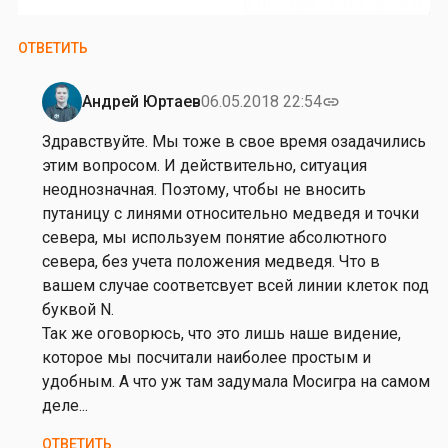
ОТВЕТИТЬ
Андрей Юртаев
06.05.2018 22:54
link
Ответ
на
Здравствуйте. Мы тоже в свое время озадачились
от
этим вопросом. И действительно, ситуация
М
неоднозначная. Поэтому, чтобы не вносить
а
путаницу с линями относительно медведя и точки
к
севера, мы используем понятие абсолютного
с
севера, без учета положения медведя. Что в
А
вашем случае соответсвует всей линии клеток под
м
буквой N.
б
Так же оговорюсь, что это лишь наше видение,
и
которое мы посчитали наиболее простым и
н
удобным. А что уж там задумала Мосигра на самом
д
деле...
е
ОТВЕТИТЬ