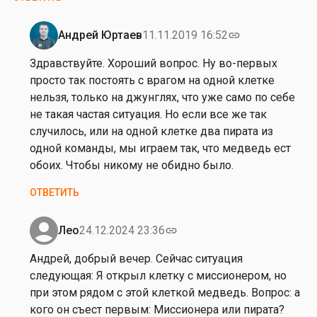
х
Андрей Юртаев
11.11.2019 16:52
link
Ответ
на
Здравствуйте. Хороший вопрос. Ну во-первых
от
просто так постоять с врагом на одной клетке
А
нельзя, только на джунглях, что уже само по себе
л
не такая частая ситуация. Но если все же так
е
случилось, или на одной клетке два пирата из
к
одной команды, мы играем так, что медведь ест
с
обоих. Чтобы никому не обидно было.
е
ОТВЕТИТЬ
й
О
к
Лео
24.12.2024 23:36
link
Ответ
с
на
Андрей, добрый вечер. Сейчас ситуация
е
от
следующая: Я открыл клетку с миссионером, но
н
Андрей
при этом рядом с этой клеткой медведь. Вопрос: а
о
Юртаев
кого он съест первым: Миссионера или пирата?
в