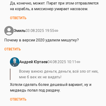
о
на
Да, конечно, может. Пират при этом отправляется
к
П
на корабль, а миссионер умирает насовсем.
о
о
ОТВЕТИТЬ
в
д
…
с
от
к
Эмиль
03.08.2025 19:55
link
Анна
а
Почему в версии 2020 удалили мишутку?
Планида
ж
и
ОТВЕТИТЬ
т
е
Андрей Юртаев
04.08.2025 10:11
link
п
Ответ
о
на
Всему виною деньги, деньги, всё зло от них,
ж
П
мне б век их не видать!
а
о
Хотели сделать более дешевый вариант, ну и
л
ч
медведь попал под раздачу.
у
е
й
м
ОТВЕТИТЬ
с
у