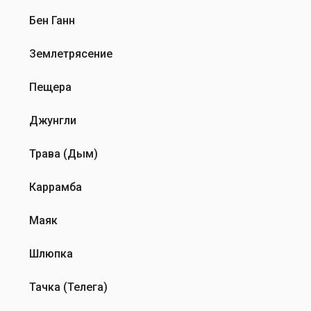
Бен Ганн
Землетрясение
Пещера
Джунгли
Трава (Дым)
Каррамба
Маяк
Шлюпка
Тачка (Телега)