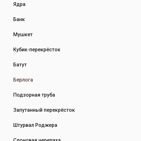
Ядра
Банк
Мушкет
Кубик-перекрёсток
Батут
Берлога
Подзорная труба
Запутанный перекрёсток
Штурвал Роджера
Слоновая черепаха