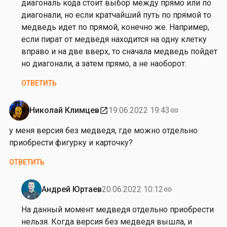
А
диагональ кода стоит выбор между прямо или по
л
диагонали, но если кратчайший путь по прямой то
е
медведь идет по прямой, конечно же. Например,
к
если пират от медведя находится на одну клетку
с
вправо и на две вверх, то сначала медведь пойдет
е
но диагонали, а затем прямо, а не наоборот.
й
ОТВЕТИТЬ
К
у
р
Николай Климцев
19.06.2022 19:43
open_in_new
link
н
у меня версия без медведя, где можно отдельно
о
приобрести фигурку и карточку?
с
о
ОТВЕТИТЬ
в
Андрей Юртаев
20.06.2022 10:12
link
Ответ
на
На данный момент медведя отдельно приобрести
от
нельзя. Когда версия без медведя вышла, и