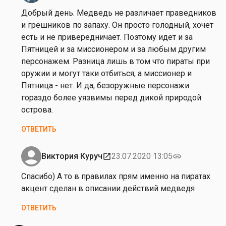
на
Добрый день. Медведь не различает праведников
от
и грешников по запаху. Он просто голодный, хочет
В
есть и не привередничает. Поэтому идет и за
и
Пятницей и за миссионером и за любым другим
к
персонажем. Разница лишь в том что пираты при
т
оружии и могут таки отбиться, а миссионер и
о
Пятница - нет. И да, безоружные персонажи
р
гораздо более уязвимы перед дикой природой
и
острова.
я
ОТВЕТИТЬ
К
у
р
Виктория Куруч
23.07.2020 13:05
open_in_new
link
Ответ
у
на
Спасибо) А то в правилах прям именно на пиратах
ч
от
акцент сделан в описании действий медведя
В
ОТВЕТИТЬ
и
к