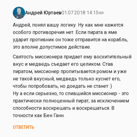
р
н
Андрей Юртаев
01.07.2018 14:15
link
Ответ
а
на
Андрей, понял вашу логику. Ну как мне кажется
у
от
особого противоречия нет. Если пирата в яме
х
А
ударит противник он тоже отправится на корабль,
о
н
это вполне допустимое действие.
в
д
Святость миссионера придает ему восхитительный
р
вкус и медведь съедает его целиком. Став
е
пиратом, миссионер пропитывается ромом и уже
й
не такой вкусный, медведь только куснет его,
К
чтобы попробовать, но доедать не станет :)
а
Ну а если серьезно, то спившийся миссионер - это
р
практически полноценный пират, за исключением
н
способности воскрешать и воскрешаться. В
а
точности как Бен Ганн.
у
х
ОТВЕТИТЬ
о