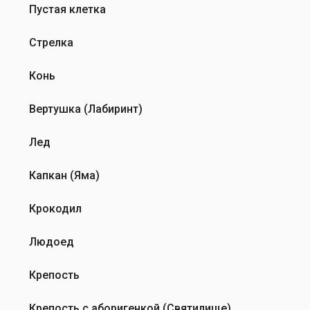
…
Пустая клетка
от
Эмиль
Стрелка
Конь
Вертушка (Лабиринт)
Лед
Капкан (Яма)
Крокодил
Людоед
Крепость
Крепость с аборигенкой (Святилище)