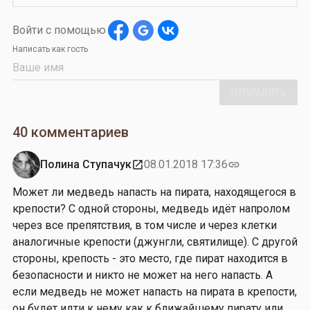
Войти с помощью
Написать как гость
ОТПРАВИТЬ
40 комментариев
Полина Ступачук
08.01.2018 17:36
open_in_new
link
Может ли медведь напасть на пирата, находящегося в
крепости? С одной стороны, медведь идёт напролом
через все препятствия, в том числе и через клетки
аналогичные крепости (джунгли, святилище). С другой
стороны, крепость - это место, где пират находится в
безопасности и никто не может на него напасть. А
если медведь не может напасть на пирата в крепости,
он будет идти к нему как к ближайшему пирату или