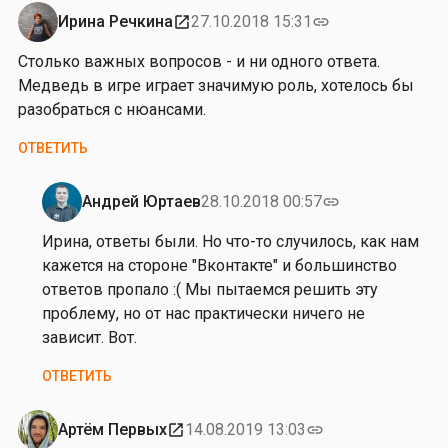
в
Ирина Речкина
27.10.2018 15:31
open_in_new
link
Столько важных вопросов - и ни одного ответа.
Медведь в игре играет значимую роль, хотелось бы
разобраться с нюансами.
ОТВЕТИТЬ
Андрей Юртаев
28.10.2018 00:57
link
Ответ
на
Ирина, ответы были. Но что-то случилось, как нам
от
кажется на стороне "Вконтакте" и большинство
И
ответов пропало :( Мы пытаемся решить эту
р
проблему, но от нас практически ничего не
и
зависит. Вот.
н
ОТВЕТИТЬ
а
Р
е
Артём Первых
14.08.2019 13:03
open_in_new
link