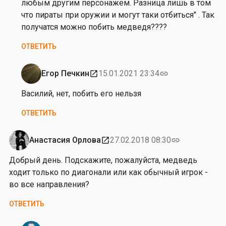
л
любым другим персонажем. Разница лишь в том
ч
и
что пираты при оружии и могут таки отбиться" . Так
у
н
получатся можно побить медведя????
к
а
ОТВЕТИТЬ
С
т
у
Егор Печкин
15.01.2021 23:34
open_in_new
link
Ответ
п
на
Василий, нет, побить его нельзя
а
от
ч
ОТВЕТИТЬ
П
у
о
к
л
Анастасия Орлова
27.02.2018 08:30
open_in_new
link
и
Добрый день. Подскажите, пожалуйста, медведь
н
ходит только по диагонали или как обычный игрок -
а
во все направления?
С
т
ОТВЕТИТЬ
у
п