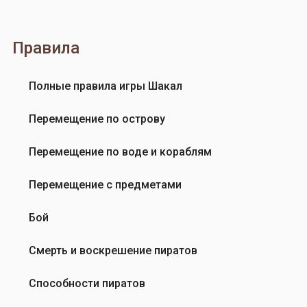
т
в
а
в
.
е
Правила
Е
р
с
с
Полные правила игры Шакал
л
и
и
и
Перемещение по острову
…
2
от
0
Перемещение по воде и кораблям
Вера
2
Пальмова
0
Перемещение с предметами
у
д
Бой
а
л
Смерть и воскрешение пиратов
и
л
Способности пиратов
и