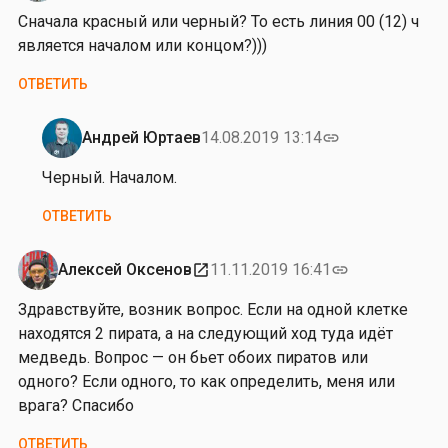
ч
Сначала красный или черный? То есть линия 00 (12) ч
к
является началом или концом?)))
и
н
ОТВЕТИТЬ
а
Андрей Юртаев
14.08.2019 13:14
link
Ответ
на
Черный. Началом.
от
ОТВЕТИТЬ
А
р
т
Алексей Оксенов
11.11.2019 16:41
open_in_new
link
ё
Здравствуйте, возник вопрос. Если на одной клетке
м
находятся 2 пирата, а на следующий ход туда идёт
П
медведь. Вопрос — он бьет обоих пиратов или
е
одного? Если одного, то как определить, меня или
р
врага? Спасибо
в
ы
ОТВЕТИТЬ