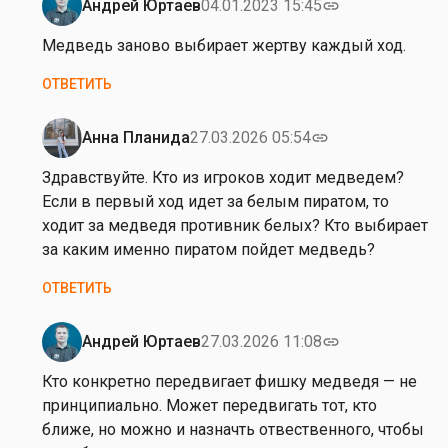
Андрей Юртаев
04.01.2023 15:45
link
Ответ
на
Медведь заново выбирает жертву каждый ход.
от
ОТВЕТИТЬ
К
о
н
Анна Планида
27.03.2026 05:54
link
Ответ
с
на
Здравствуйте. Кто из игроков ходит медведем?
т
от
Если в первый ход идет за белым пиратом, то
а
Андрей
ходит за медведя противник белых? Кто выбирает
н
Юртаев
за каким именно пиратом пойдет медведь?
т
и
ОТВЕТИТЬ
н
К
Андрей Юртаев
27.03.2026 11:08
link
а
Ответ
л
на
Кто конкретно передвигает фишку медведя — не
…
З
принципиально. Может передвигать тот, кто
д
ближе, но можно и назначть отвественного, чтобы