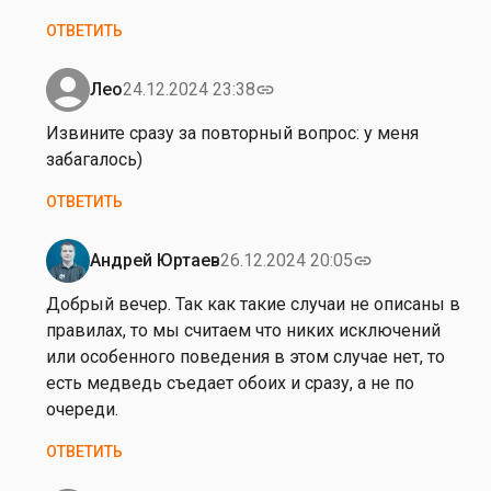
ОТВЕТИТЬ
Лео
24.12.2024 23:38
link
Ответ
на
Извините сразу за повторный вопрос: у меня
А
забагалось)
н
ОТВЕТИТЬ
д
р
е
Андрей Юртаев
26.12.2024 20:05
link
Ответ
й
на
Добрый вечер. Так как такие случаи не описаны в
,
И
правилах, то мы считаем что никих исключений
д
з
или особенного поведения в этом случае нет, то
о
в
есть медведь съедает обоих и сразу, а не по
б
и
очереди.
р
н
ы
ОТВЕТИТЬ
и
й
т