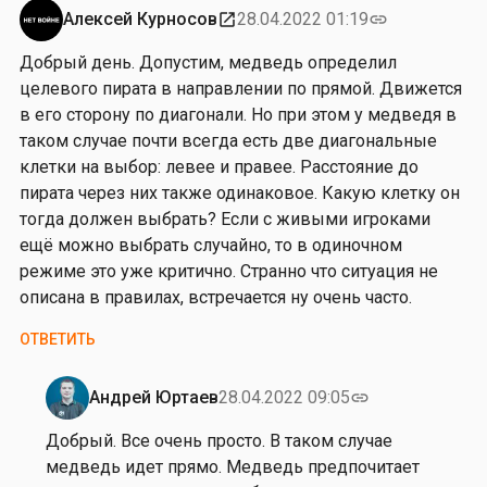
т
Алексей Курносов
28.04.2022 01:19
open_in_new
link
о
Добрый день. Допустим, медведь определил
р
целевого пирата в направлении по прямой. Движется
и
в его сторону по диагонали. Но при этом у медведя в
я
таком случае почти всегда есть две диагональные
К
клетки на выбор: левее и правее. Расстояние до
у
пирата через них также одинаковое. Какую клетку он
р
тогда должен выбрать? Если с живыми игроками
у
ещё можно выбрать случайно, то в одиночном
ч
режиме это уже критично. Странно что ситуация не
описана в правилах, встречается ну очень часто.
ОТВЕТИТЬ
Андрей Юртаев
28.04.2022 09:05
link
Ответ
на
Добрый. Все очень просто. В таком случае
от
медведь идет прямо. Медведь предпочитает