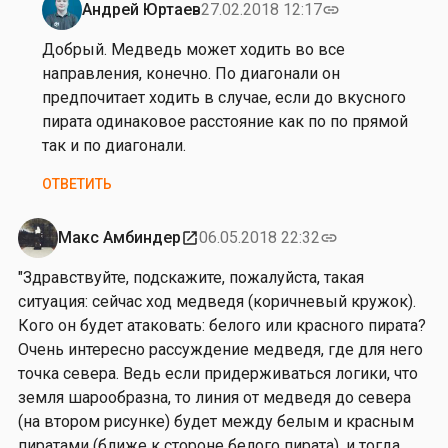
Андрей Юртаев
27.02.2018 12:17
link
а
Ответ
ч
на
Добрый. Медведь может ходить во все
у
от
направления, конечно. По диагонали он
к
А
предпочитает ходить в случае, если до вкусного
н
пирата одинаковое расстояние как по по прямой
а
так и по диагонали.
с
ОТВЕТИТЬ
т
а
с
Макс Амбиндер
06.05.2018 22:32
open_in_new
link
и
"Здравствуйте, подскажите, пожалуйста, такая
я
ситуация: сейчас ход медведя (коричневый кружок).
О
Кого он будет атаковать: белого или красного пирата?
р
Очень интересно рассуждение медведя, где для него
л
точка севера. Ведь если придерживаться логики, что
о
земля шарообразна, то линия от медведя до севера
в
(на втором рисунке) будет между белым и красным
а
пиратами (ближе к стороне белого пирата), и тогда