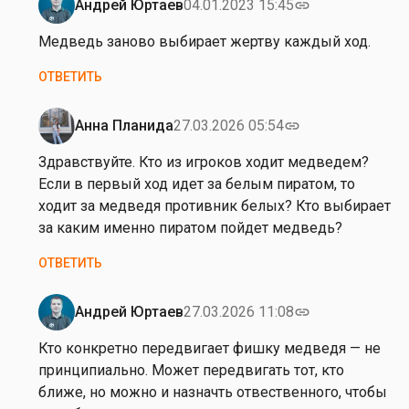
Андрей Юртаев
04.01.2023 15:45
link
Ответ
на
Медведь заново выбирает жертву каждый ход.
от
ОТВЕТИТЬ
К
о
н
Анна Планида
27.03.2026 05:54
link
Ответ
с
на
Здравствуйте. Кто из игроков ходит медведем?
т
от
Если в первый ход идет за белым пиратом, то
а
Андрей
ходит за медведя противник белых? Кто выбирает
н
Юртаев
за каким именно пиратом пойдет медведь?
т
и
ОТВЕТИТЬ
н
К
Андрей Юртаев
27.03.2026 11:08
link
а
Ответ
л
на
Кто конкретно передвигает фишку медведя — не
…
З
принципиально. Может передвигать тот, кто
д
ближе, но можно и назначть отвественного, чтобы