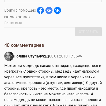
Войти с помощью
Написать как гость
ОТПРАВИТЬ
40 комментариев
Полина Ступачук
08.01.2018 17:36
open_in_new
link
Может ли медведь напасть на пирата, находящегося в
крепости? С одной стороны, медведь идёт напролом
через все препятствия, в том числе и через клетки
аналогичные крепости (джунгли, святилище). С другой
стороны, крепость - это место, где пират находится в
безопасности и никто не может на него напасть. А
если медведь не может напасть на пирата в крепости,
он будет идти к нему как к ближайшему пирату или