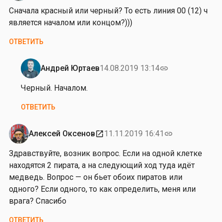
ч
Сначала красный или черный? То есть линия 00 (12) ч
к
является началом или концом?)))
и
н
ОТВЕТИТЬ
а
Андрей Юртаев
14.08.2019 13:14
link
Ответ
на
Черный. Началом.
от
ОТВЕТИТЬ
А
р
т
Алексей Оксенов
11.11.2019 16:41
open_in_new
link
ё
Здравствуйте, возник вопрос. Если на одной клетке
м
находятся 2 пирата, а на следующий ход туда идёт
П
медведь. Вопрос — он бьет обоих пиратов или
е
одного? Если одного, то как определить, меня или
р
врага? Спасибо
в
ы
ОТВЕТИТЬ