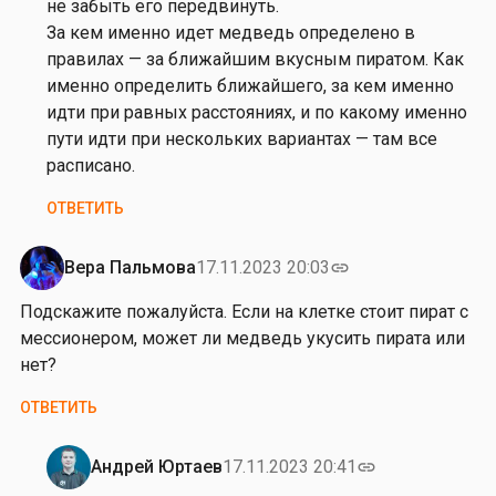
р
не забыть его передвинуть.
а
За кем именно идет медведь определено в
в
правилах — за ближайшим вкусным пиратом. Как
с
именно определить ближайшего, за кем именно
т
идти при равных расстояниях, и по какому именно
в
пути идти при нескольких вариантах — там все
у
расписано.
й
ОТВЕТИТЬ
т
е
.
Вера Пальмова
17.11.2023 20:03
link
К
Подскажите пожалуйста. Если на клетке стоит пират с
т
мессионером, может ли медведь укусить пирата или
о
нет?
и
з
ОТВЕТИТЬ
и
г
Андрей Юртаев
17.11.2023 20:41
link
р
Ответ