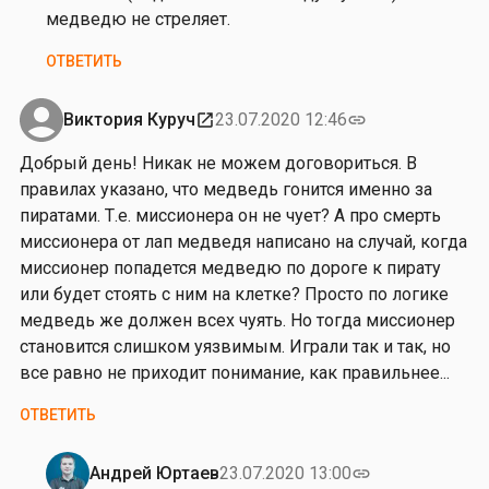
от
а
и
медведю не стреляет.
Лео
к
я
ОТВЕТИТЬ
т
Н
а
и
к
к
Виктория Куруч
23.07.2020 12:46
open_in_new
link
и
о
Добрый день! Никак не можем договориться. В
е
л
правилах указано, что медведь гонится именно за
…
а
пиратами. Т.е. миссионера он не чует? А про смерть
от
у
миссионера от лап медведя написано на случай, когда
Андрей
миссионер попадется медведю по дороге к пирату
Юртаев
или будет стоять с ним на клетке? Просто по логике
медведь же должен всех чуять. Но тогда миссионер
становится слишком уязвимым. Играли так и так, но
все равно не приходит понимание, как правильнее...
ОТВЕТИТЬ
Андрей Юртаев
23.07.2020 13:00
link
Ответ