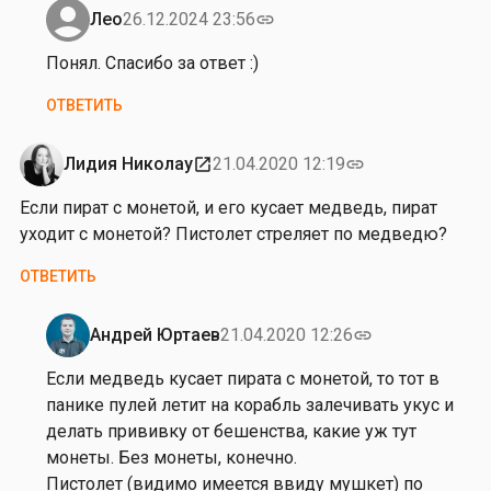
в
е
Лео
26.12.2024 23:56
link
е
Ответ
с
ч
на
Понял. Спасибо за ответ :)
р
е
Д
а
ОТВЕТИТЬ
р
о
з
.
б
у
С
р
Лидия Николау
21.04.2020 12:19
open_in_new
link
з
е
ы
а
Если пират с монетой, и его кусает медведь, пират
й
й
п
уходит с монетой? Пистолет стреляет по медведю?
ч
в
о
а
е
ОТВЕТИТЬ
в
с
ч
т
…
е
о
Андрей Юртаев
21.04.2020 12:26
link
от
р
Ответ
р
Лео
.
на
Если медведь кусает пирата с монетой, то тот в
н
Т
от
панике пулей летит на корабль залечивать укус и
ы
а
Л
делать прививку от бешенства, какие уж тут
й
к
и
монеты. Без монеты, конечно.
…
к
д
Пистолет (видимо имеется ввиду мушкет) по