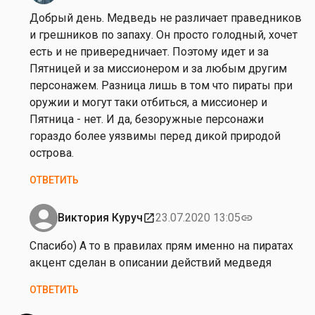
на
Добрый день. Медведь не различает праведников
от
и грешников по запаху. Он просто голодный, хочет
В
есть и не привередничает. Поэтому идет и за
и
Пятницей и за миссионером и за любым другим
к
персонажем. Разница лишь в том что пираты при
т
оружии и могут таки отбиться, а миссионер и
о
Пятница - нет. И да, безоружные персонажи
р
гораздо более уязвимы перед дикой природой
и
острова.
я
ОТВЕТИТЬ
К
у
р
Виктория Куруч
23.07.2020 13:05
open_in_new
link
Ответ
у
на
Спасибо) А то в правилах прям именно на пиратах
ч
от
акцент сделан в описании действий медведя
В
ОТВЕТИТЬ
и
к