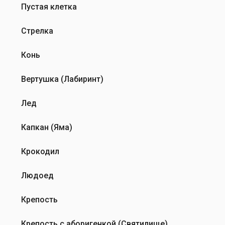
…
Пустая клетка
от
Эмиль
Стрелка
Конь
Вертушка (Лабиринт)
Лед
Капкан (Яма)
Крокодил
Людоед
Крепость
Крепость с аборигенкой (Святилище)