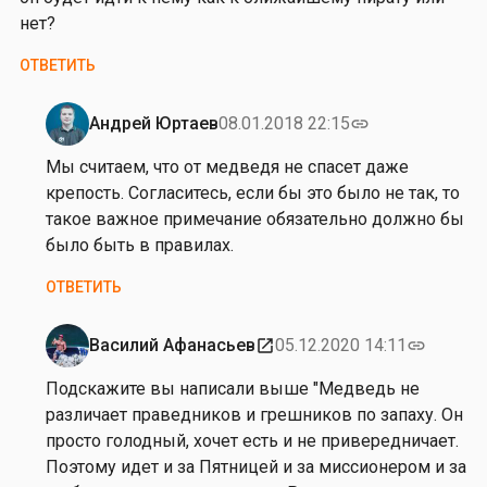
нет?
ОТВЕТИТЬ
Андрей Юртаев
08.01.2018 22:15
link
Ответ
на
Мы считаем, что от медведя не спасет даже
от
крепость. Согласитесь, если бы это было не так, то
П
такое важное примечание обязательно должно бы
о
было быть в правилах.
л
ОТВЕТИТЬ
и
н
а
Василий Афанасьев
05.12.2020 14:11
open_in_new
link
Ответ
С
на
Подскажите вы написали выше "Медведь не
т
от
различает праведников и грешников по запаху. Он
у
П
просто голодный, хочет есть и не привередничает.
п
о
Поэтому идет и за Пятницей и за миссионером и за
а