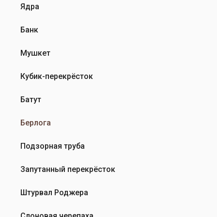
Ядра
Банк
Мушкет
Кубик-перекрёсток
Батут
Берлога
Подзорная труба
Запутанный перекрёсток
Штурвал Роджера
Слоновая черепаха