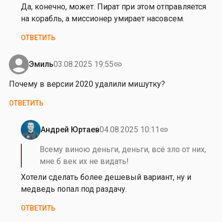
о
на
Да, конечно, может. Пират при этом отправляется
к
П
на корабль, а миссионер умирает насовсем.
о
о
ОТВЕТИТЬ
в
д
…
с
от
к
Эмиль
03.08.2025 19:55
link
Анна
а
Почему в версии 2020 удалили мишутку?
Планида
ж
и
ОТВЕТИТЬ
т
е
Андрей Юртаев
04.08.2025 10:11
link
п
Ответ
о
на
Всему виною деньги, деньги, всё зло от них,
ж
П
мне б век их не видать!
а
о
Хотели сделать более дешевый вариант, ну и
л
ч
медведь попал под раздачу.
у
е
й
м
ОТВЕТИТЬ
с
у