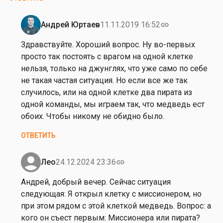
х
Андрей Юртаев
11.11.2019 16:52
link
Ответ
на
Здравствуйте. Хороший вопрос. Ну во-первых
от
просто так постоять с врагом на одной клетке
А
нельзя, только на джунглях, что уже само по себе
л
не такая частая ситуация. Но если все же так
е
случилось, или на одной клетке два пирата из
к
одной команды, мы играем так, что медведь ест
с
обоих. Чтобы никому не обидно было.
е
ОТВЕТИТЬ
й
О
к
Лео
24.12.2024 23:36
link
Ответ
с
на
Андрей, добрый вечер. Сейчас ситуация
е
от
следующая: Я открыл клетку с миссионером, но
н
Андрей
при этом рядом с этой клеткой медведь. Вопрос: а
о
Юртаев
кого он съест первым: Миссионера или пирата?
в