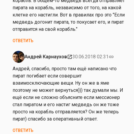
корабль. В общем-то медведь всегда отправляет
А
пирата на корабль, независимо от того, на какой
н
клетке его настигли. Вот в правилах про это "Если
д
медведь догонит пирата, то покусает его, и пират
р
отправится на свой корабль."
е
ОТВЕТИТЬ
й
К
а
Андрей Карнаухов
30.06.2018 02:31
open_in_new
link
Ответ
р
на
Андрей, спасибо, просто там ещё написано что
н
от
пират погибает если совершит
а
А
взаимосключающие вещи. Ну он же в яме
у
н
поэтому не может вернуться))) так думали мы. И
х
д
ещё если не сложно объясните если мессионер
о
р
стал пиратом и его настиг медведь он же тоже
в
е
просто на корабль отправляется? Он же теперь
й
пират) спасибо за оперативный ответ.
К
ОТВЕТИТЬ
а