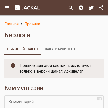
Перейти
menu
search
share
к
основному
содержанию
Главная
Правила
Строка
Берлога
навигации
ОБЫЧНЫЙ ШАКАЛ
ШАКАЛ: АРХИПЕЛАГ
Правила для этой клетки присутствуют
только в версии Шакал: Архипелаг
Комментарии
Комментарий