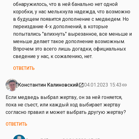
Н
обнаружилось, что в ней банально нет одной
и
коробки, у нас мелькнула надежда, что возможно
к
в будущем появится дополнение с медведем. Но
о
переиздание 4-х дополнений, в которые
л
попытались "впихнуть" вырезанное, все меньше и
а
меньше делает такое дополнение возможным.
й
Впрочем это всего лишь догадки, официальных
К
сведение у нас, к сожалению, нет.
л
ОТВЕТИТЬ
и
м
ц
Константин Калиновский
04.01.2023 15:43
open_in_new
link
е
Если медведь выбрал жертву, он за ней гоняется,
в
пока не съест, или каждый ход выбирает жертву
согласно правил и может выбрать другую жертву?
ОТВЕТИТЬ