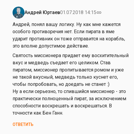
р
н
Андрей Юртаев
01.07.2018 14:15
link
Ответ
а
на
Андрей, понял вашу логику. Ну как мне кажется
у
от
особого противоречия нет. Если пирата в яме
х
А
ударит противник он тоже отправится на корабль,
о
н
это вполне допустимое действие.
в
д
Святость миссионера придает ему восхитительный
р
вкус и медведь съедает его целиком. Став
е
пиратом, миссионер пропитывается ромом и уже
й
не такой вкусный, медведь только куснет его,
К
чтобы попробовать, но доедать не станет :)
а
Ну а если серьезно, то спившийся миссионер - это
р
практически полноценный пират, за исключением
н
способности воскрешать и воскрешаться. В
а
точности как Бен Ганн.
у
х
ОТВЕТИТЬ
о