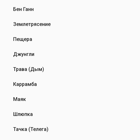
Бен Ганн
Землетрясение
Пещера
Джунгли
Трава (Дым)
Каррамба
Маяк
Шлюпка
Тачка (Телега)