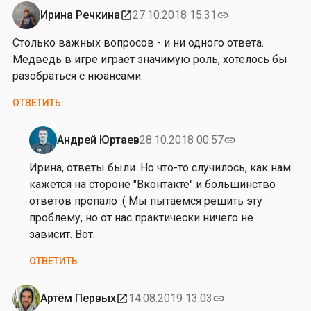
в
Ирина Речкина
27.10.2018 15:31
open_in_new
link
Столько важных вопросов - и ни одного ответа.
Медведь в игре играет значимую роль, хотелось бы
разобраться с нюансами.
ОТВЕТИТЬ
Андрей Юртаев
28.10.2018 00:57
link
Ответ
на
Ирина, ответы были. Но что-то случилось, как нам
от
кажется на стороне "Вконтакте" и большинство
И
ответов пропало :( Мы пытаемся решить эту
р
проблему, но от нас практически ничего не
и
зависит. Вот.
н
ОТВЕТИТЬ
а
Р
е
Артём Первых
14.08.2019 13:03
open_in_new
link