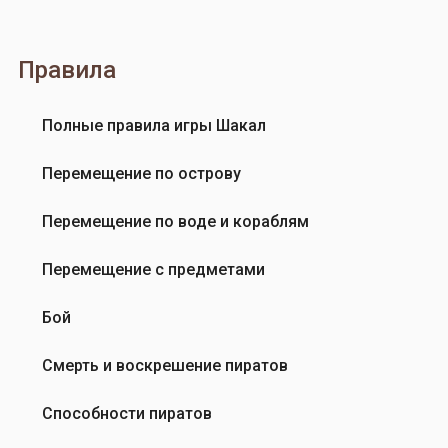
т
в
а
в
.
е
Правила
Е
р
с
с
Полные правила игры Шакал
л
и
и
и
Перемещение по острову
…
2
от
0
Перемещение по воде и кораблям
Вера
2
Пальмова
0
Перемещение с предметами
у
д
Бой
а
л
Смерть и воскрешение пиратов
и
л
Способности пиратов
и