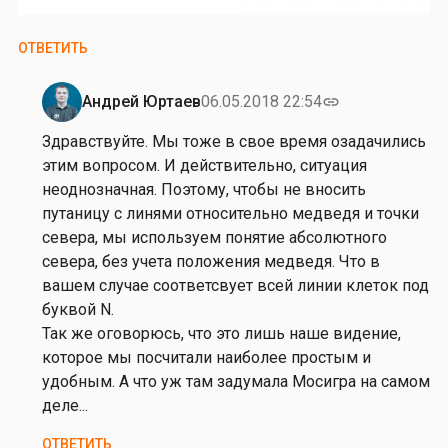
ОТВЕТИТЬ
Андрей Юртаев
06.05.2018 22:54
link
Ответ
на
Здравствуйте. Мы тоже в свое время озадачились
от
этим вопросом. И действительно, ситуация
М
неоднозначная. Поэтому, чтобы не вносить
а
путаницу с линями относительно медведя и точки
к
севера, мы используем понятие абсолютного
с
севера, без учета положения медведя. Что в
А
вашем случае соответсвует всей линии клеток под
м
буквой N.
б
Так же оговорюсь, что это лишь наше видение,
и
которое мы посчитали наиболее простым и
н
удобным. А что уж там задумала Мосигра на самом
д
деле...
е
ОТВЕТИТЬ