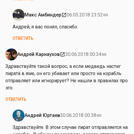
р
Макс Амбиндер
06.05.2018 23:52
open_in_new
link
Ответ
на
Андрей, я вас понял, спасибо.
от
ОТВЕТИТЬ
М
а
к
Андрей Карнаухов
30.06.2018 00:34
open_in_new
link
с
Здравствуйте такой вопрос, а если медведь настиг
А
пирата в яме, он его убивает или просто на корабль
м
отправляет или игнорирует? Не нашли в правилах про
б
это.
и
н
ОТВЕТИТЬ
д
е
Андрей Юртаев
30.06.2018 00:38
link
р
Ответ
на
Здравствуйте. В этом случае пират отправляется на
от