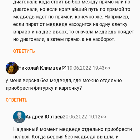
А
диагональ кода стоит выбор между прямо или по
л
диагонали, но если кратчайший путь по прямой то
е
медведь идет по прямой, конечно же. Например,
к
если пират от медведя находится на одну клетку
с
вправо и на две вверх, то сначала медведь пойдет
е
но диагонали, а затем прямо, а не наоборот.
й
ОТВЕТИТЬ
К
у
р
Николай Климцев
19.06.2022 19:43
open_in_new
link
н
у меня версия без медведя, где можно отдельно
о
приобрести фигурку и карточку?
с
о
ОТВЕТИТЬ
в
Андрей Юртаев
20.06.2022 10:12
link
Ответ
на
На данный момент медведя отдельно приобрести
от
нельзя. Когда версия без медведя вышла, и