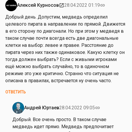
т
Алексей Курносов
28.04.2022 01:19
open_in_new
link
о
Добрый день. Допустим, медведь определил
р
целевого пирата в направлении по прямой. Движется
и
в его сторону по диагонали. Но при этом у медведя в
я
таком случае почти всегда есть две диагональные
К
клетки на выбор: левее и правее. Расстояние до
у
пирата через них также одинаковое. Какую клетку он
р
тогда должен выбрать? Если с живыми игроками
у
ещё можно выбрать случайно, то в одиночном
ч
режиме это уже критично. Странно что ситуация не
описана в правилах, встречается ну очень часто.
ОТВЕТИТЬ
Андрей Юртаев
28.04.2022 09:05
link
Ответ
на
Добрый. Все очень просто. В таком случае
от
медведь идет прямо. Медведь предпочитает