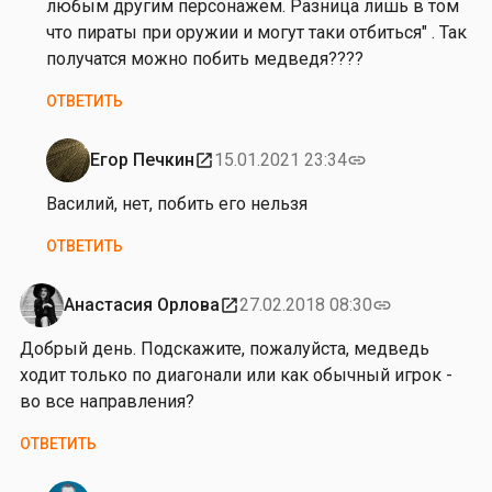
л
любым другим персонажем. Разница лишь в том
ч
и
что пираты при оружии и могут таки отбиться" . Так
у
н
получатся можно побить медведя????
к
а
ОТВЕТИТЬ
С
т
у
Егор Печкин
15.01.2021 23:34
open_in_new
link
Ответ
п
на
Василий, нет, побить его нельзя
а
от
ч
ОТВЕТИТЬ
П
у
о
к
л
Анастасия Орлова
27.02.2018 08:30
open_in_new
link
и
Добрый день. Подскажите, пожалуйста, медведь
н
ходит только по диагонали или как обычный игрок -
а
во все направления?
С
т
ОТВЕТИТЬ
у
п