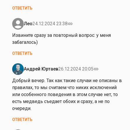
ОТВЕТИТЬ
Лео
24.12.2024 23:38
link
Ответ
на
Извините сразу за повторный вопрос: у меня
А
забагалось)
н
ОТВЕТИТЬ
д
р
е
Андрей Юртаев
26.12.2024 20:05
link
Ответ
й
на
Добрый вечер. Так как такие случаи не описаны в
,
И
правилах, то мы считаем что никих исключений
д
з
или особенного поведения в этом случае нет, то
о
в
есть медведь съедает обоих и сразу, а не по
б
и
очереди.
р
н
ы
ОТВЕТИТЬ
и
й
т