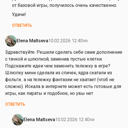
и
от базовой игры, получилось очень качественно.
т
Удачи!
е
г
ОТВЕТИТЬ
д
е
Elena Maltseva
10.02.2026 12:40
link
н
а
Здравствуйте. Решили сделать себе сами дополнение
й
с тачкой и шлюпкой, заменив пустые клетки.
т
Подскажите идеи чем заменить тележку в игре?
и
Шлюпку мини сделала из спичек, ядра скатали из
в
фольги.. а на тележку фантазии не хватает (чтоб не
е
сложно). Искала в интернете может есть готовые для
р
игры, как пираты и подобное, но увы нет
с
ОТВЕТИТЬ
и
ю
Elena Maltseva
10.02.2026 12:40
link
…
Ответ
от