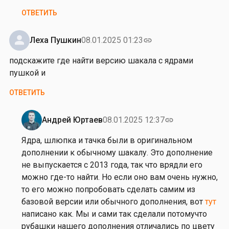
м
ОТВЕТИТЬ
и
р
а
Леха Пушкин
08.01.2025 01:23
link
е
подскажите где найти версию шакала с ядрами
т
пушкой и
в
м
ОТВЕТИТЬ
е
с
Андрей Юртаев
08.01.2025 12:37
link
т
Ответ
е
на
Ядра, шлюпка и тачка были в оригинальном
с
п
дополнении к обычному шакалу. Это дополнение
…
о
не выпускается с 2013 года, так что врядли его
от
д
можно где-то найти. Но если оно вам очень нужно,
Пират
с
то его можно попробовать сделать самим из
к
базовой версии или обычного дополнения, вот
тут
а
написано как. Мы и сами так сделали потомучто
ж
рубашки нашего дополнения отличались по цвету