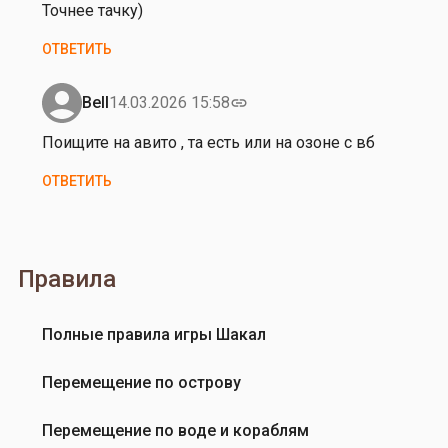
на
Точнее тачку)
Леха
З
Пушкин
ОТВЕТИТЬ
д
р
а
Bell
14.03.2026 15:58
link
Ответ
в
на
Поищите на авито , та есть или на озоне с вб
с
З
т
ОТВЕТИТЬ
д
в
р
у
а
й
в
т
Правила
с
е
т
.
в
Полные правила игры Шакал
Р
у
е
й
Перемещение по острову
ш
т
и
е
Перемещение по воде и кораблям
л