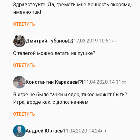
на
Здравствуйте. Да, греметь мне вечность якорями,
от
именно так!
Л
ОТВЕТИТЬ
ю
д
м
Дмитрий Губанов
17.03.2019 10:51
open_in_new
link
Ответ
и
на
С телегой можно летать на пушке?
л
от
а
ОТВЕТИТЬ
Л
Д
ю
о
д
Константин Каракаев
11.04.2020 14:11
open_in_new
link
б
Ответ
м
р
на
В игре не было тачки и ядер, такое может быть?
и
о
от
Игра, вроде как, с дополнением
л
х
Л
а
ОТВЕТИТЬ
о
ю
Д
т
д
о
о
м
Андрей Юртаев
11.04.2020 14:24
link
б
Ответ
в
и