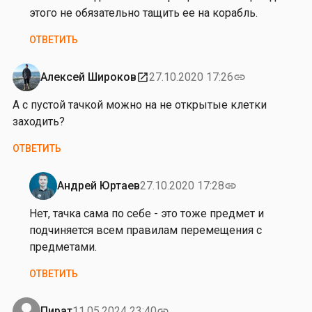
ь
этого не обязательно тащить ее на корабль.
г
ОТВЕТИТЬ
а
С
о
Алексей Широков
27.10.2020 17:26
open_in_new
link
б
А с пустой тачкой можно на не открытые клетки
о
заходить?
л
е
ОТВЕТИТЬ
в
а
Андрей Юртаев
27.10.2020 17:28
link
Ответ
на
Нет, тачка сама по себе - это тоже предмет и
от
подчиняется всем правилам перемещения с
А
предметами.
л
ОТВЕТИТЬ
е
к
с
Пират
11.05.2024 23:40
link