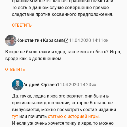
правилам монеты, как вы правильно заметили.
а
и
То есть в данном случае совершенно прямое
я
следствие против косвенного предположения.
Р
ОТВЕТИТЬ
о
м
а
Константин Каракаев
11.04.2020 14:11
open_in_new
link
н
В игре не было тачки и ядер, такое может быть? Игра,
о
вроде как, с дополнением
в
а
ОТВЕТИТЬ
Андрей Юртаев
11.04.2020 14:23
link
Ответ
на
Да, тачка, лодка и яра это раритет, они были в
от
оригинальном дополнении, которое больше не
К
выпускается, можно посмотреть состав изданий
о
тут
или почитать
статью с историей игры
.
н
И если уж очень хочется тачку и ядра, то можно