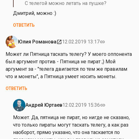
р
на
С телегой можно летать на пушке?
а
л
о
от
а
Дмитрий, можно :)
х
Л
Д
о
ю
ОТВЕТИТЬ
о
т
д
б
о
м
Юлия Романова
12.02.2019 13:17
open_in_new
link
р
в
и
о
а
л
Может ли Пятница таскать телегу? У моего оппонента
х
а
был аргумент против - Пятница не пират ;) Мой
о
Д
аргумент за - "телега двигается по тем же правилам
т
о
что и монеты", а Пятница умеет носить монеты.
о
б
в
ОТВЕТИТЬ
р
а
о
Андрей Юртаев
12.02.2019 15:36
link
х
Ответ
о
на
Может. Да, пятница не пират, но нигде не сказано,
т
от
что только пираты могут таскать телегу, а как раз
о
Ю
наоборот, прямо указано, что она таскается по
в
л