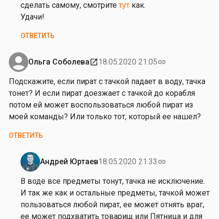
с
сделать самому, смотрите
тут
как.
т
Удачи!
а
ОТВЕТИТЬ
н
т
и
Ольга Соболева
18.05.2020 21:05
open_in_new
link
н
Подскажите, если пират с тачкой падает в воду, тачка
К
тонет? И если пират доезжает с тачкой до корабля
а
потом ей может воспользоваться любой пират из
р
моей команды? Или только тот, который ее нашел?
а
к
ОТВЕТИТЬ
а
е
Андрей Юртаев
18.05.2020 21:33
link
в
Ответ
на
В воде все предметы тонут, тачка не исключение.
от
И так же как и остальные предметы, тачкой может
О
пользоваться любой пират, ее может отнять враг,
л
ее может подхватить товарищ или Пятница и для