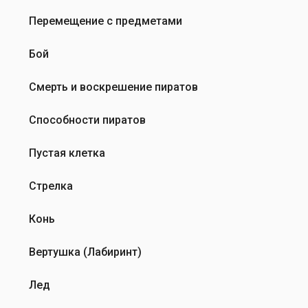
.
и
Р
Перемещение с предметами
с
е
д
ш
Бой
е
и
л
л
Смерть и воскрешение пиратов
а
и
т
с
Способности пиратов
ь
д
…
е
Пустая клетка
от
л
Elena
а
Стрелка
Maltseva
т
ь
Конь
…
от
Вертушка (Лабиринт)
Elena
Maltseva
Лед