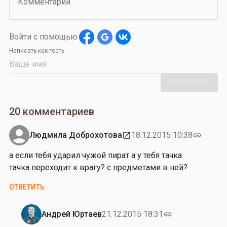
Комментарий
Войти с помощью
Написать как гость
ОТПРАВИТЬ
20 комментариев
Людмила Доброхотова
18.12.2015 10:38
open_in_new
link
а если тебя ударил чужой пират а у тебя тачка
тачка переходит к врагу? с предметами в ней?
ОТВЕТИТЬ
Андрей Юртаев
21.12.2015 18:31
link
Ответ