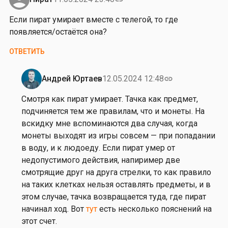
е
Если пират умирает вместе с телегой, то где
й
появляется/остаётся она?
Ш
и
ОТВЕТИТЬ
р
о
Андрей Юртаев
12.05.2024 12:48
link
к
Ответ
о
на
Смотря как пират умирает. Тачка как предмет,
в
Е
подчиняется тем же правилам, что и монеты. На
с
вскидку мне вспоминаются два случая, когда
л
монеты выходят из игры совсем — при попадании
и
в воду, и к людоеду. Если пират умер от
п
недопустимого действия, напиример две
и
смотрящие друг на друга стрелки, то как правило
р
на таких клетках нельзя оставлять предметы, и в
а
этом случае, тачка возвращается туда, где пират
т
начинал ход. Вот
тут
есть несколько пояснений на
у
этот счет.